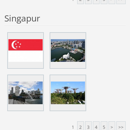
Singapur
1
2
3
4
5
>
>>