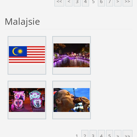
<<
<
3
4
5
6
7
>
>>
Malajsie
1
2
3
4
5
>
>>