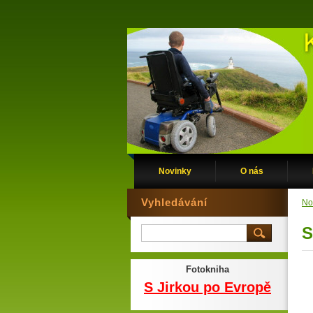
Novinky
O nás
Vyhledávání
No
S
Fotokniha
S Jirkou po Evropě