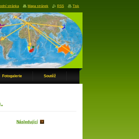
odní stránka
Mapa stránek
RSS
Tisk
Fotogalerie
Soutěž
.
Následující