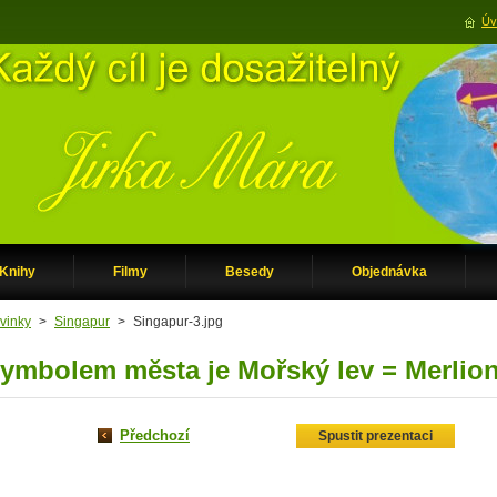
Úv
Knihy
Filmy
Besedy
Objednávka
vinky
>
Singapur
>
Singapur-3.jpg
ymbolem města je Mořský lev = Merlion
Předchozí
Spustit prezentaci