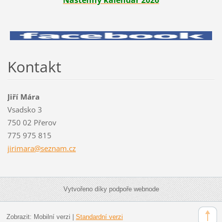
Kontakt
Jiří Mára
Vsadsko 3
750 02 Přerov
775 975 815
jirimara
@seznam.
cz
Vytvořeno díky podpoře webnode
Zobrazit:
Mobilní verzi
|
Standardní verzi