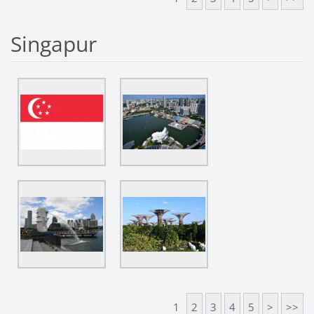
Singapur
1
2
3
4
5
>
>>