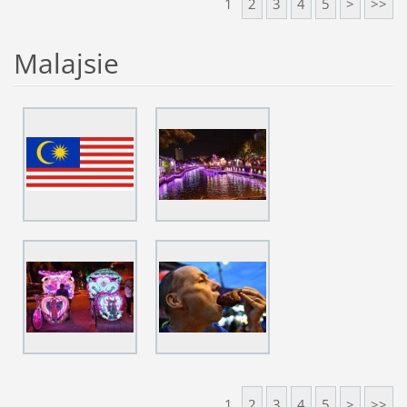
1
2
3
4
5
>
>>
Malajsie
1
2
3
4
5
>
>>