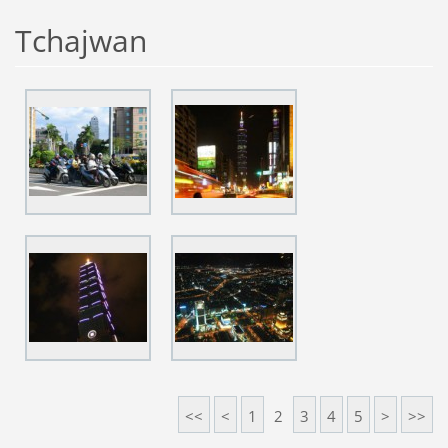
Tchajwan
<<
<
1
2
3
4
5
>
>>