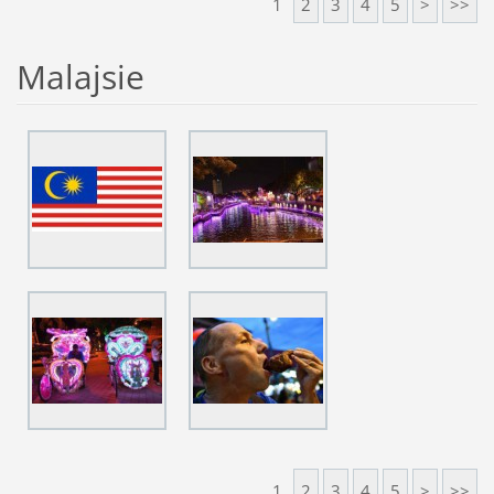
1
2
3
4
5
>
>>
Malajsie
1
2
3
4
5
>
>>