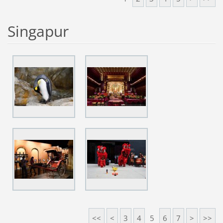
Singapur
<<
<
3
4
5
6
7
>
>>