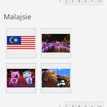
1
2
3
4
5
>
>>
Malajsie
1
2
3
4
5
>
>>