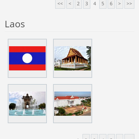
<<
<
2
3
4
5
6
>
>>
Laos