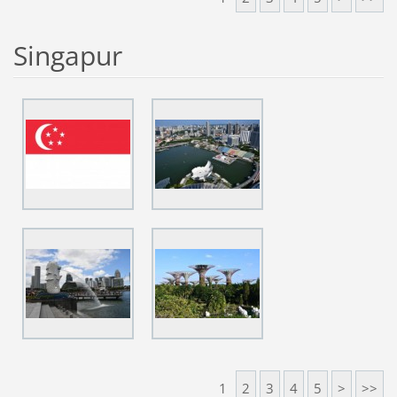
Singapur
1
2
3
4
5
>
>>