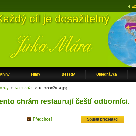
Úv
Knihy
Filmy
Besedy
Objednávka
vinky
>
Kambodža
>
Kambodža_4.jpg
ento chrám restaurují čeští odborníci.
Předchozí
Spustit prezentaci