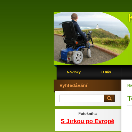
Novinky
O nás
Vyhledávání
No
T
Fotokniha
S Jirkou po Evropě