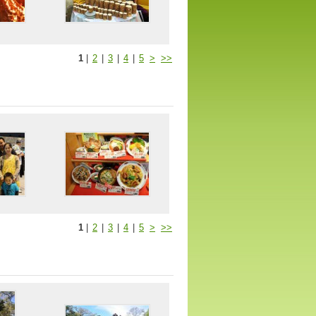
1
|
2
|
3
|
4
|
5
>
>>
1
|
2
|
3
|
4
|
5
>
>>