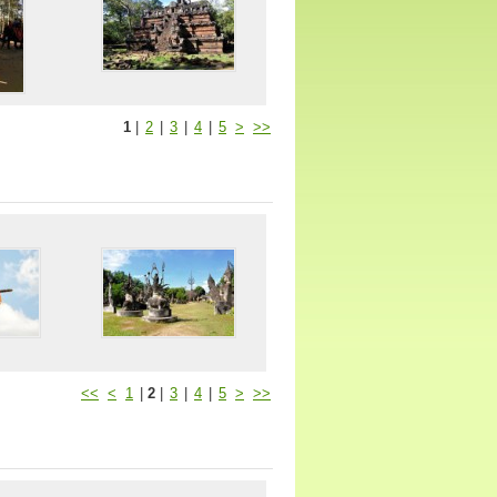
1
|
2
|
3
|
4
|
5
>
>>
<<
<
1
|
2
|
3
|
4
|
5
>
>>