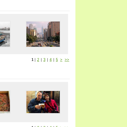
1
|
2
|
3
|
4
|
5
>
>>