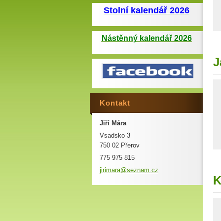
Stolní kalendář 2026
Nástěnný kalendář 2026
J
Kontakt
Jiří Mára
Vsadsko 3
750 02 Přerov
775 975 815
jirimara
@seznam.
cz
K