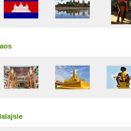
aos
alajsie