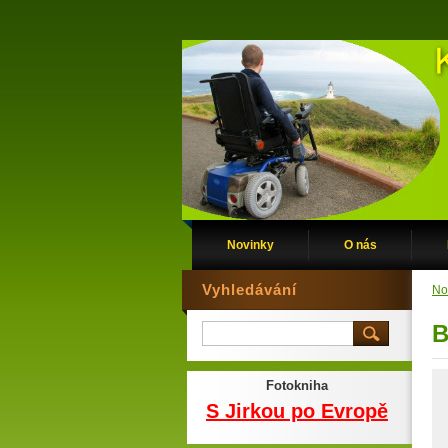
Novinky
O nás
Vyhledávání
No
B
Fotokniha
S Jirkou po Evropě