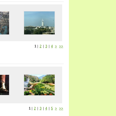
1
|
2
|
3
|
4
>
>>
1
|
2
|
3
|
4
|
5
>
>>