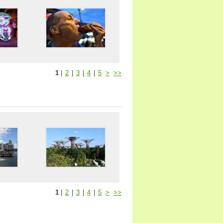
1
|
2
|
3
|
4
|
5
>
>>
1
|
2
|
3
|
4
|
5
>
>>