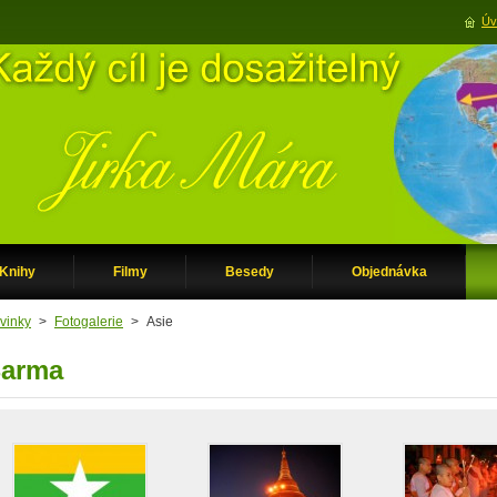
Úv
Knihy
Filmy
Besedy
Objednávka
vinky
>
Fotogalerie
>
Asie
arma