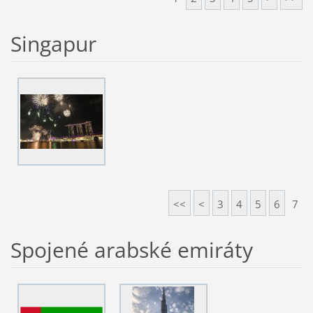
Singapur
<<
<
3
4
5
6
7
Spojené arabské emiráty