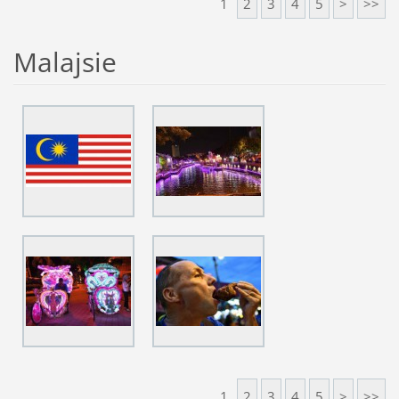
1
2
3
4
5
>
>>
Malajsie
1
2
3
4
5
>
>>