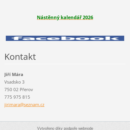
Nástěnný kalendář 2026
Kontakt
Jiří Mára
Vsadsko 3
750 02 Přerov
775 975 815
jirimara
@seznam.
cz
Vytvořeno díky podpoře webnode