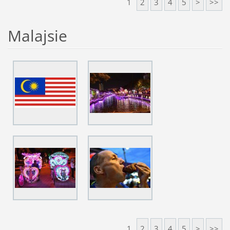
1
2
3
4
5
>
>>
Malajsie
1
2
3
4
5
>
>>