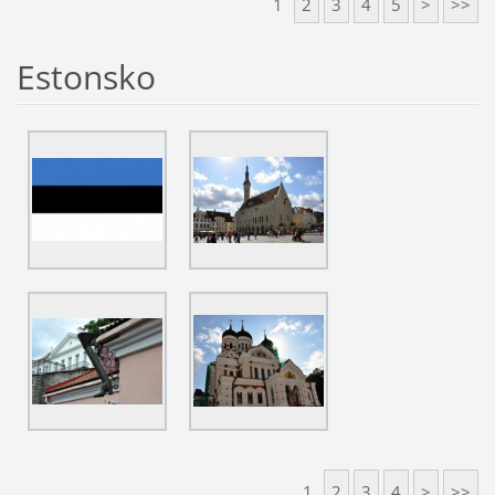
1
2
3
4
5
>
>>
Estonsko
1
2
3
4
>
>>