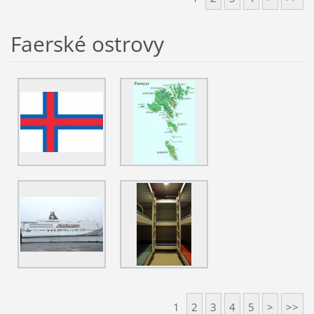
Faerské ostrovy
1
2
3
4
5
>
>>