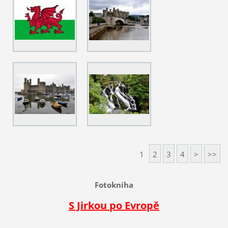
1
2
3
4
>
>>
Fotokniha
S Jirkou po Evropě