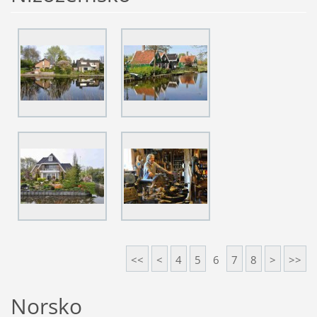
<<
<
4
5
6
7
8
>
>>
Norsko