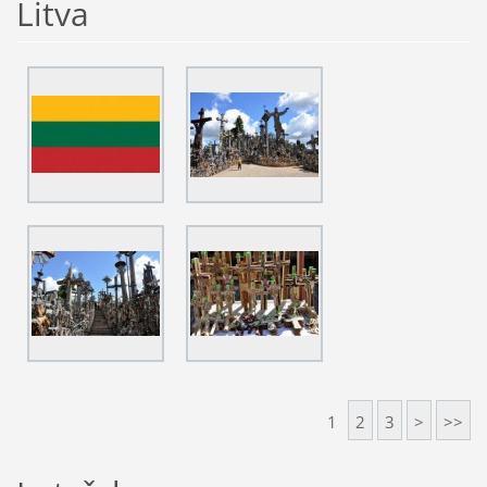
Litva
1
2
3
>
>>