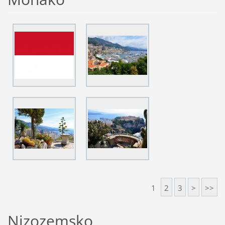
1
2
3
>
>>
Nizozemsko