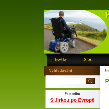
Novinky
O nás
Vyhledávání
No
P
Fotokniha
S Jirkou po Evropě