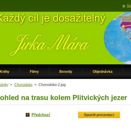
Úv
Knihy
Filmy
Besedy
Objednávka
vinky
>
Chorvatsko
>
Chorvatsko-2.jpg
ohled na trasu kolem Plitvických jezer
Předchozí
Spustit prezentaci