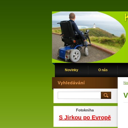
Novinky
O nás
Vyhledávání
No
V
Fotokniha
S Jirkou po Evropě