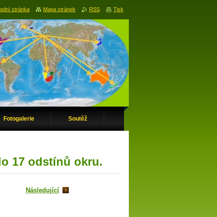
odní stránka
Mapa stránek
RSS
Tisk
Fotogalerie
Soutěž
lo 17 odstínů okru.
Následující