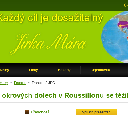
Úv
Knihy
Filmy
Besedy
Objednávka
vinky
>
Francie
>
Francie_2.JPG
 okrových dolech v Roussillonu se těži
Předchozí
Spustit prezentaci