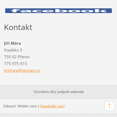
Kontakt
Jiří Mára
Vsadsko 3
750 02 Přerov
775 975 815
jirimara
@seznam.
cz
Vytvořeno díky podpoře webnode
Zobrazit:
Mobilní verzi
|
Standardní verzi