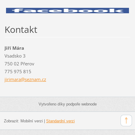
Kontakt
Jiří Mára
Vsadsko 3
750 02 Přerov
775 975 815
jirimara
@seznam.
cz
Vytvořeno díky podpoře webnode
Zobrazit:
Mobilní verzi
|
Standardní verzi