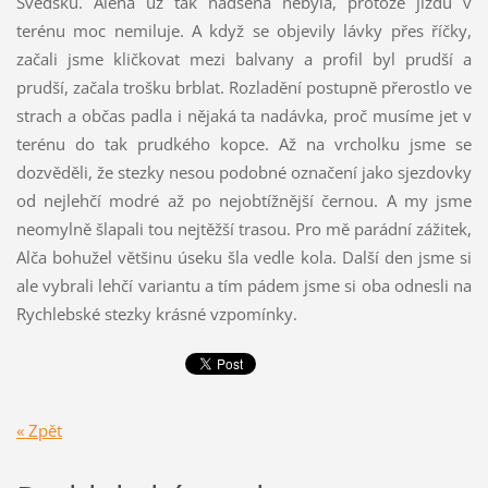
Švédsku. Alena už tak nadšená nebyla, protože jízdu v
terénu moc nemiluje. A když se objevily lávky přes říčky,
začali jsme kličkovat mezi balvany a profil byl prudší a
prudší, začala trošku brblat. Rozladění postupně přerostlo ve
strach a občas padla i nějaká ta nadávka, proč musíme jet v
terénu do tak prudkého kopce. Až na vrcholku jsme se
dozvěděli, že stezky nesou podobné označení jako sjezdovky
od nejlehčí modré až po nejobtížnější černou. A my jsme
neomylně šlapali tou nejtěžší trasou. Pro mě parádní zážitek,
Alča bohužel většinu úseku šla vedle kola. Další den jsme si
ale vybrali lehčí variantu a tím pádem jsme si oba odnesli na
Rychlebské stezky krásné vzpomínky.
« Zpět