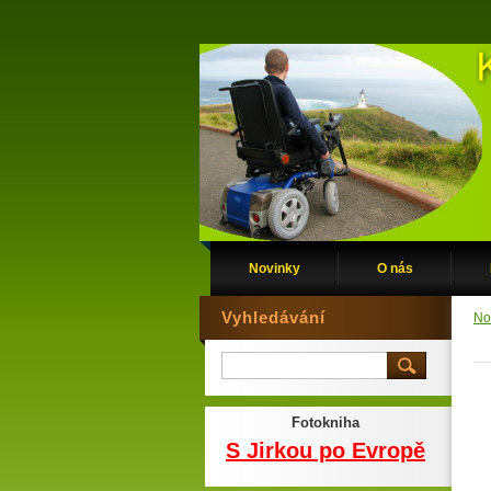
Novinky
O nás
Vyhledávání
No
Fotokniha
S Jirkou po Evropě