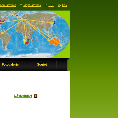
odní stránka
Mapa stránek
RSS
Tisk
Fotogalerie
Soutěž
Následující