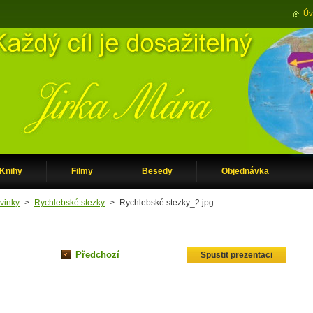
Úv
Knihy
Filmy
Besedy
Objednávka
vinky
>
Rychlebské stezky
>
Rychlebské stezky_2.jpg
Předchozí
Spustit prezentaci