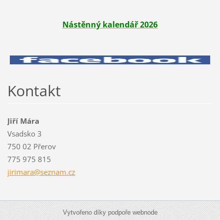
Nástěnný kalendář 2026
Kontakt
Jiří Mára
Vsadsko 3
750 02 Přerov
775 975 815
jirimara
@seznam.
cz
Vytvořeno díky podpoře webnode