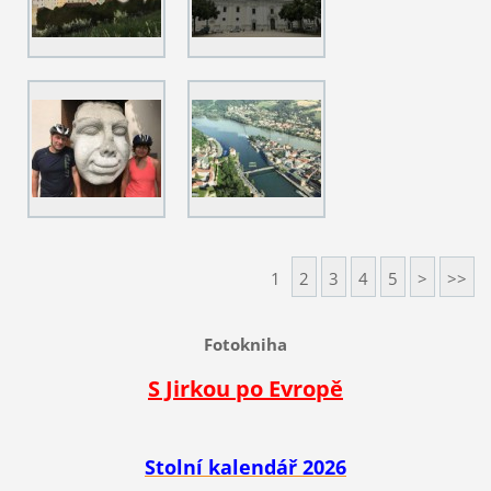
1
2
3
4
5
>
>>
Fotokniha
S Jirkou po Evropě
Stolní kalendář 2026