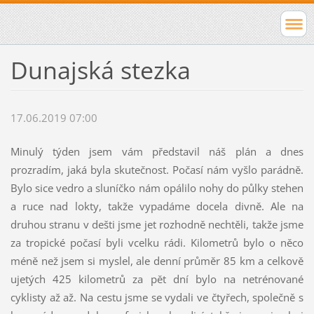
Dunajská stezka
17.06.2019 07:00
Minulý týden jsem vám představil náš plán a dnes
prozradím, jaká byla skutečnost. Počasí nám vyšlo parádně.
Bylo sice vedro a sluníčko nám opálilo nohy do půlky stehen
a ruce nad lokty, takže vypadáme docela divně. Ale na
druhou stranu v dešti jsme jet rozhodně nechtěli, takže jsme
za tropické počasí byli vcelku rádi. Kilometrů bylo o něco
méně než jsem si myslel, ale denní průměr 85 km a celkově
ujetých 425 kilometrů za pět dní bylo na netrénované
cyklisty až až. Na cestu jsme se vydali ve čtyřech, společně s