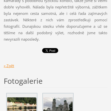
kamarády s podobnou fyzickou kondicí, takže jsme si velmi
dobře vyhověli. Nálada byla nepřetržitě výborná, zážitkem
byla nejenom cesta samotná, ale i celá řada zajímavých
zastávek. Některé z nich vám zprostředkuji pomocí
fotografií. Dunajskou stezku vřele doporučujeme a už se
těšíme na další podobný výlet, rozhodně jsme takto
nevyrazili naposledy.
« Zpět
Fotogalerie