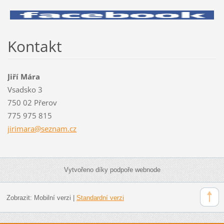
Kontakt
Jiří Mára
Vsadsko 3
750 02 Přerov
775 975 815
jirimara
@seznam.
cz
Vytvořeno díky podpoře webnode
Zobrazit:
Mobilní verzi
|
Standardní verzi