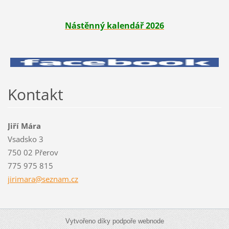
Nástěnný kalendář 2026
Kontakt
Jiří Mára
Vsadsko 3
750 02 Přerov
775 975 815
jirimara
@seznam.
cz
Vytvořeno díky podpoře webnode