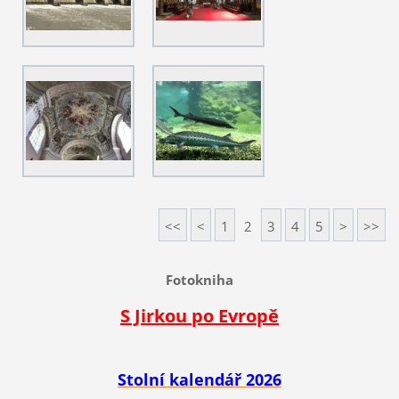
<<
<
1
2
3
4
5
>
>>
Fotokniha
S Jirkou po Evropě
Stolní kalendář 2026