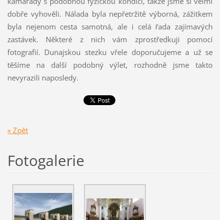
kamarády s podobnou fyzickou kondicí, takže jsme si velmi
dobře vyhověli. Nálada byla nepřetržitě výborná, zážitkem
byla nejenom cesta samotná, ale i celá řada zajímavých
zastávek. Některé z nich vám zprostředkuji pomocí
fotografií. Dunajskou stezku vřele doporučujeme a už se
těšíme na další podobný výlet, rozhodně jsme takto
nevyrazili naposledy.
« Zpět
Fotogalerie