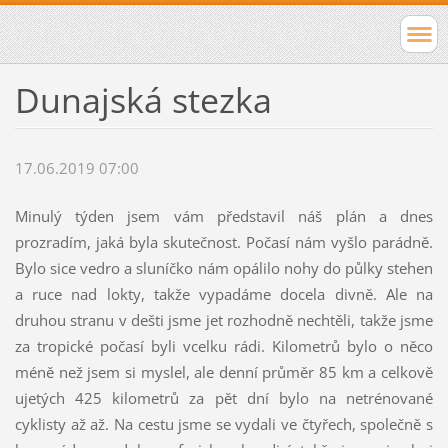
Dunajská stezka
17.06.2019 07:00
Minulý týden jsem vám představil náš plán a dnes
prozradím, jaká byla skutečnost. Počasí nám vyšlo parádně.
Bylo sice vedro a sluníčko nám opálilo nohy do půlky stehen
a ruce nad lokty, takže vypadáme docela divně. Ale na
druhou stranu v dešti jsme jet rozhodně nechtěli, takže jsme
za tropické počasí byli vcelku rádi. Kilometrů bylo o něco
méně než jsem si myslel, ale denní průměr 85 km a celkově
ujetých 425 kilometrů za pět dní bylo na netrénované
cyklisty až až. Na cestu jsme se vydali ve čtyřech, společně s