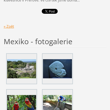
klávesnice v Přerově. Ve čtvrtek jsme doma...
« Zpět
Mexiko - fotogalerie