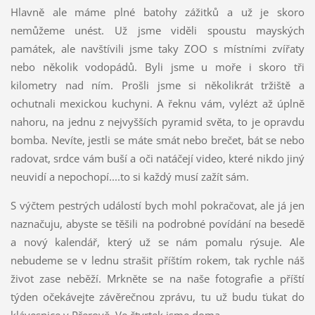
Hlavně ale máme plné batohy zážitků a už je skoro
nemůžeme unést. Už jsme viděli spoustu mayských
památek, ale navštívili jsme taky ZOO s místními zvířaty
nebo několik vodopádů. Byli jsme u moře i skoro tři
kilometry nad ním. Prošli jsme si několikrát tržiště a
ochutnali mexickou kuchyni. A řeknu vám, vylézt až úplně
nahoru, na jednu z nejvyšších pyramid světa, to je opravdu
bomba. Nevíte, jestli se máte smát nebo brečet, bát se nebo
radovat, srdce vám buší a oči natáčejí video, které nikdo jiný
neuvidí a nepochopí....to si každý musí zažít sám.
S výčtem pestrých událostí bych mohl pokračovat, ale já jen
naznačuju, abyste se těšili na podrobné povídání na besedě
a nový kalendář, který už se nám pomalu rýsuje. Ale
nebudeme se v lednu strašit příštím rokem, tak rychle náš
život zase neběží. Mrkněte se na naše fotografie a příští
týden očekávejte závěrečnou zprávu, tu už budu ťukat do