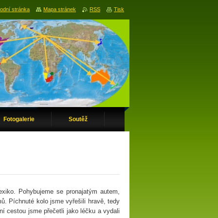
odní stránka
Mapa stránek
RSS
Tisk
Fotogalerie
Soutěž
 Mexiko. Pohybujeme se pronajatým autem,
. Píchnuté kolo jsme vyřešili hravě, tedy
í cestou jsme přečetli jako léčku a vydali