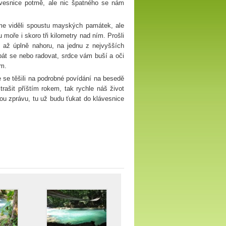
 vesnice potmě, ale nic špatného se nám
me viděli spoustu mayských památek, ale
moře i skoro tři kilometry nad ním. Prošli
t až úplně nahoru, na jednu z nejvyšších
bát se nebo radovat, srdce vám buší a oči
ám.
 se těšili na podrobné povídání na besedě
ašit příštím rokem, tak rychle náš život
ou zprávu, tu už budu ťukat do klávesnice