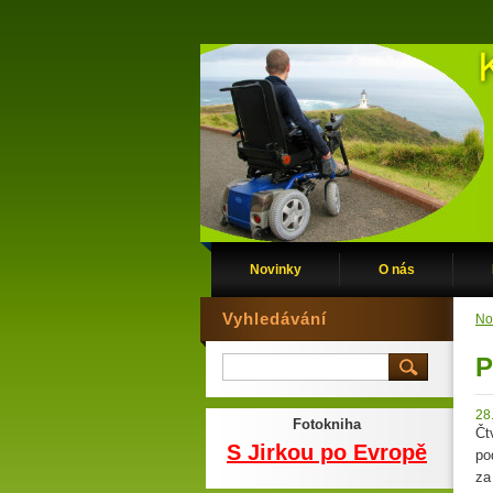
Novinky
O nás
Vyhledávání
No
P
28
Fotokniha
Čt
S Jirkou po Evropě
po
za