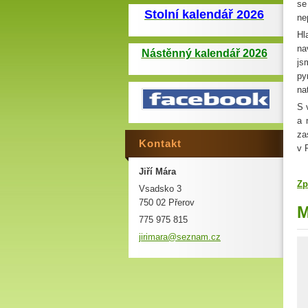
se
Stolní kalendář 2026
ne
Hl
na
Nástěnný kalendář 2026
js
py
na
S 
a 
za
Kontakt
v 
Jiří Mára
Zp
Vsadsko 3
750 02 Přerov
M
775 975 815
jirimara
@seznam.
cz