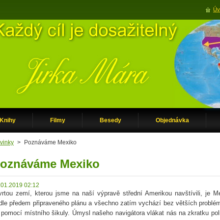
Úv
Knihy
Filmy
Besedy
Objednávka
vinky
>
Poznáváme Mexiko
oznáváme Mexiko
.01.2019 02:12
vrtou zemí, kterou jsme na naší výpravě střední Amerikou navštívili, je
dle předem připraveného plánu a všechno zatím vychází bez větších problémů
 pomocí místního šikuly. Úmysl našeho navigátora vlákat nás na zkratku poln