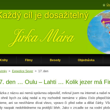
Úv
Knihy
Filmy
Besedy
Objednávka
vinky
>
Expedice Sever
>
17. den
7. den … Oulu – Lahti … Kolik jezer má F
ázka z názvu asi nemá správnou odpověď, mrknul jsem na internet a našel ne
 ohně bych za údaj nedal a my rozhodně nemáme v plánu číslo přepočítáv
deme, ani se nestíháme dívat vlevo, vpravo či před sebe a dělat čárky. V
ndy naopak nedohlédneme na protější břeh. Jako v zrcadle se na vodní ploš