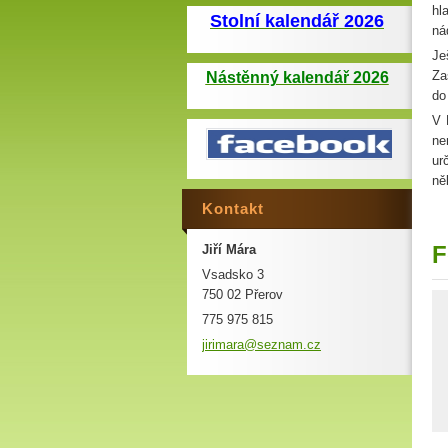
hl
Stolní kalendář 2026
ná
Je
Za
Nástěnný kalendář 2026
do
V 
ne
ur
ně
Kontakt
F
Jiří Mára
Vsadsko 3
750 02 Přerov
775 975 815
jirimara
@seznam.
cz