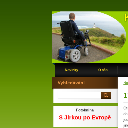
Novinky
O nás
Vyhledávání
No
1
Ot
Fotokniha
do
S Jirkou po Evropě
je
ji