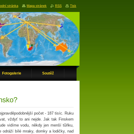
odní stránka
Mapa stránek
RSS
Tisk
Fotogalerie
Soutěž
insko?
jpravděpodobnější počet - 187 tisíc. Ruku
at, vždyť to ani nejde. Jak tak Finskem
šude vidíme vodu, někdy jen menší tůňku,
e odráží bílé mraky, domky a lodičky, nad