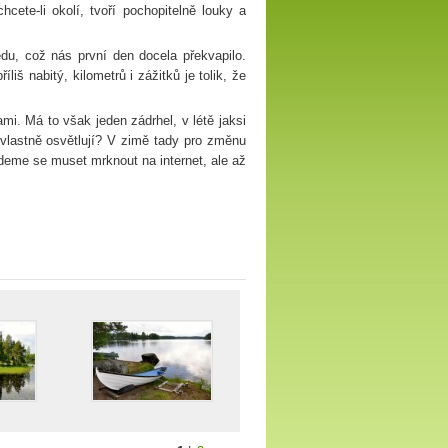
cete-li okolí, tvoří pochopitelně louky a
du, což nás první den docela překvapilo.
liš nabitý, kilometrů i zážitků je tolik, že
mi. Má to však jeden zádrhel, v létě jaksi
 vlastně osvětlují? V zimě tady pro změnu
udeme se muset mrknout na internet, ale až