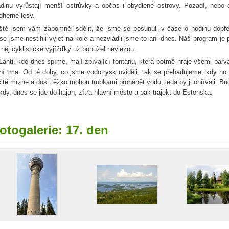
adinu vyrůstají menší ostrůvky a občas i obydlené ostrovy. Pozadí, nebo ch
dherné lesy.
ště jsem vám zapomněl sdělit, že jsme se posunuli v čase o hodinu dopře
se jsme nestihli vyjet na kole a nezvládli jsme to ani dnes. Náš program je pří
 něj cyklistické vyjížďky už bohužel nevlezou.
Lahti, kde dnes spíme, mají zpívající fontánu, která potmě hraje všemi barva
ní tma. Od té doby, co jsme vodotrysk uviděli, tak se přehadujeme, kdy ho
čitě mrzne a dost těžko mohou trubkami prohánět vodu, leda by ji ohřívali. B
kdy, dnes se jde do hajan, zítra hlavní město a pak trajekt do Estonska.
otogalerie: 17. den