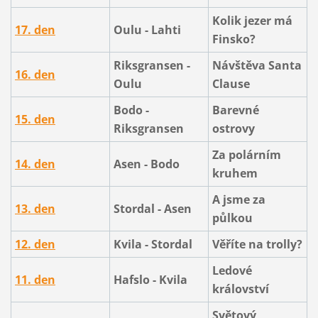
Kolik jezer má
17. den
Oulu - Lahti
Finsko?
Riksgransen -
Návštěva Santa
16. den
Oulu
Clause
Bodo -
Barevné
15. den
Riksgransen
ostrovy
Za polárním
14. den
Asen - Bodo
kruhem
A jsme za
13. den
Stordal - Asen
půlkou
12. den
Kvila - Stordal
Věříte na trolly?
Ledové
11. den
Hafslo - Kvila
království
Světový