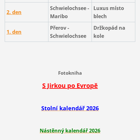
Schwielochsee -
Luxus místo
2. den
Maribo
blech
Přerov -
Držkopád na
1. den
Schwielochsee
kole
Fotokniha
S Jirkou po Evropě
Stolní kalendář 2026
Nástěnný kalendář 2026