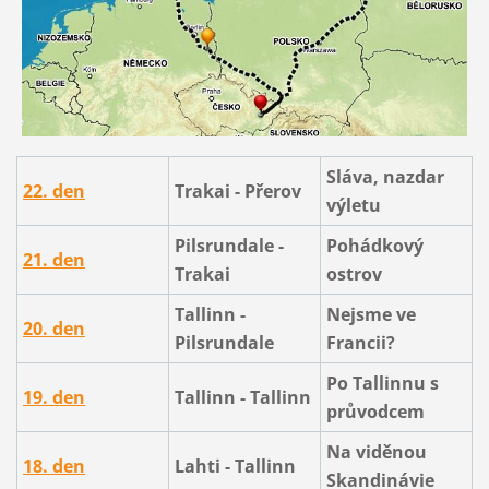
Sláva, nazdar
22. den
Trakai - Přerov
výletu
Pilsrundale -
Pohádkový
21. den
Trakai
ostrov
Tallinn -
Nejsme ve
20. den
Pilsrundale
Francii?
Po Tallinnu s
19. den
Tallinn -
Tallinn
průvodcem
Na viděnou
18. den
Lahti - Tallinn
Skandinávie