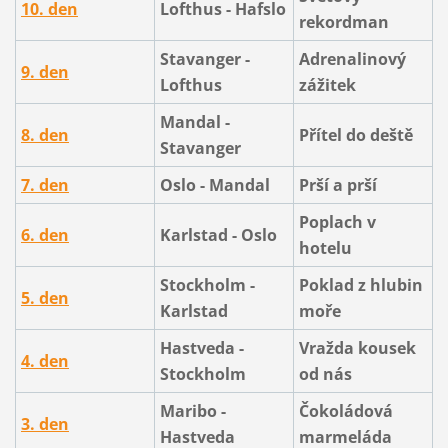
10. den
Lofthus - Hafslo
rekordman
Stavanger -
Adrenalinový
9. den
Lofthus
zážitek
Mandal -
8. den
Přítel do deště
Stavanger
7. den
Oslo - Mandal
Prší a prší
Poplach v
6. den
Karlstad - Oslo
hotelu
Stockholm -
Poklad z hlubin
5. den
Karlstad
moře
Hastveda -
Vražda kousek
4. den
Stockholm
od nás
Maribo -
Čokoládová
3. den
Hastveda
marmeláda