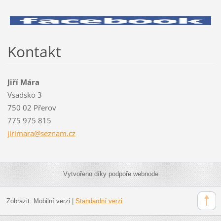
Kontakt
Jiří Mára
Vsadsko 3
750 02 Přerov
775 975 815
jirimara
@seznam.
cz
Vytvořeno díky podpoře webnode
Zobrazit:
Mobilní verzi
|
Standardní verzi