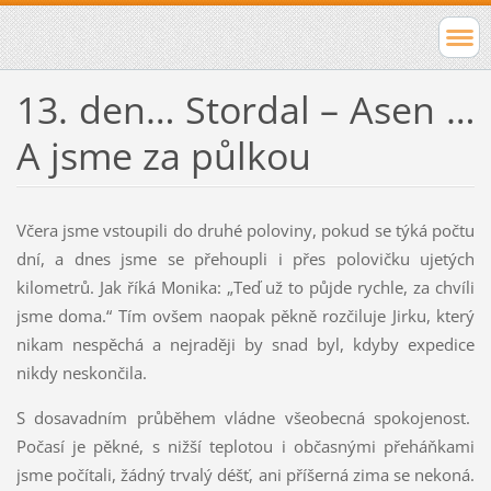
13. den… Stordal – Asen …
A jsme za půlkou
Včera jsme vstoupili do druhé poloviny, pokud se týká počtu
dní, a dnes jsme se přehoupli i přes polovičku ujetých
kilometrů. Jak říká Monika: „Teď už to půjde rychle, za chvíli
jsme doma.“ Tím ovšem naopak pěkně rozčiluje Jirku, který
nikam nespěchá a nejraději by snad byl, kdyby expedice
nikdy neskončila.
S dosavadním průběhem vládne všeobecná spokojenost.
Počasí je pěkné, s nižší teplotou i občasnými přeháňkami
jsme počítali, žádný trvalý déšť, ani příšerná zima se nekoná.