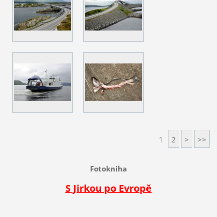
1
2
>
>>
Fotokniha
S Jirkou po Evropě