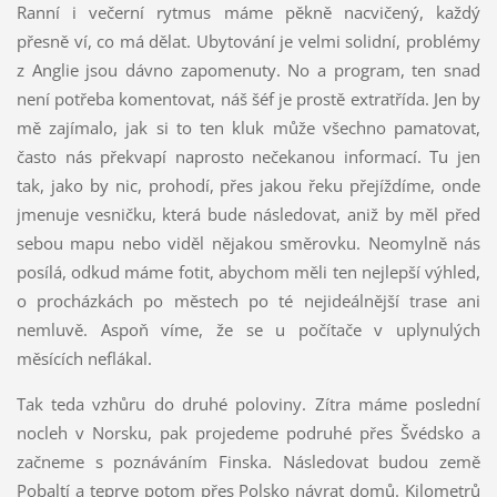
Ranní i večerní rytmus máme pěkně nacvičený, každý
přesně ví, co má dělat. Ubytování je velmi solidní, problémy
z Anglie jsou dávno zapomenuty. No a program, ten snad
není potřeba komentovat, náš šéf je prostě extratřída. Jen by
mě zajímalo, jak si to ten kluk může všechno pamatovat,
často nás překvapí naprosto nečekanou informací. Tu jen
tak, jako by nic, prohodí, přes jakou řeku přejíždíme, onde
jmenuje vesničku, která bude následovat, aniž by měl před
sebou mapu nebo viděl nějakou směrovku. Neomylně nás
posílá, odkud máme fotit, abychom měli ten nejlepší výhled,
o procházkách po městech po té nejideálnější trase ani
nemluvě. Aspoň víme, že se u počítače v uplynulých
měsících neflákal.
Tak teda vzhůru do druhé poloviny. Zítra máme poslední
nocleh v Norsku, pak projedeme podruhé přes Švédsko a
začneme s poznáváním Finska. Následovat budou země
Pobaltí a teprve potom přes Polsko návrat domů. Kilometrů