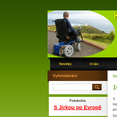
Novinky
O nás
Vyhledávání
No
1
S 
Fotokniha
te
S Jirkou po Evropě
po
Dn