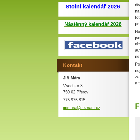
di
Stolní kalendář 2026
na
fo
pr
Nástěnný kalendář 2026
Ne
js
ab
au
ne
Po
Kontakt
ne
za
Jiří Mára
a 
Vsadsko 3
750 02 Přerov
775 975 815
F
jirimara
@seznam.
cz