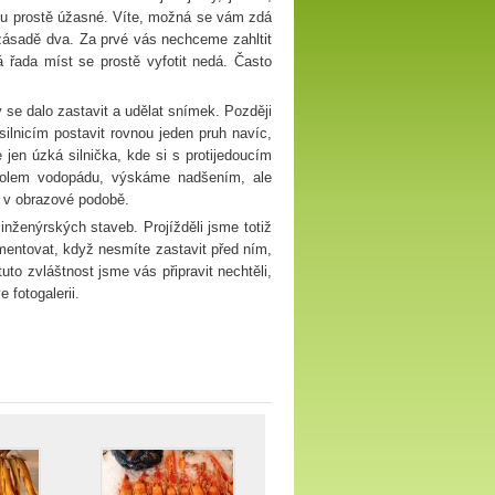
ou prostě úžasné. Víte, možná se vám zdá
zásadě dva. Za prvé vás nechceme zahltit
á řada míst se prostě vyfotit nedá. Často
 se dalo zastavit a udělat snímek. Později
silnicím postavit rovnou jeden pruh navíc,
 jen úzká silnička, kde si s protijedoucím
 kolem vodopádu, výskáme nadšením, ale
e v obrazové podobě.
inženýrských staveb. Projížděli jsme totiž
mentovat, když nesmíte zastavit před ním,
to zvláštnost jsme vás připravit nechtěli,
 fotogalerii.