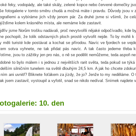
voké řeky, vodopády, ale také skály, zelené kopce nebo červené domečky js
še fotogalerie v tomto směru chudá a možná máte i pravdu. Důvody jsou v 
tografiemi a vybíráme jich vždy jenom pár. Za druhé jsme si všimli, že cel
ojíždíme kolem krásného místa, ale nemáme kde zastavit.
jdřív jsme Norům trošku nadávali, proč nevytvořili nějaké odpočívadlo, kde by
me pochopili, že tolik odstavných ploch prostě vytvořit nejde. To by mohli k 
y měli turisté kde postávat a kochat se přírodou. Navíc ve fjordech se vejde
tem sotva vyhnete, ne tak přidat pás navíc. A tak často jedeme třeba
fotíme, jsou to zážitky jen pro nás, o ně se podělit nemůžeme, teda aspoň n
dobné to bylo málem i s jednou z největších rarit světa, teda pokud se týká 
jdelším silničním tunelem na světě dlouhým 24,5 km. A jak ho chcete zdoku
 ním ani uvnitř? Bliknete foťákem za jízdy, že jo? Jenže to my neděláme. O tu
tak jsem zastavil, vystoupil a vyfotil, snad se nikdo nedíval. Snímek najdete ve
otogalerie: 10. den