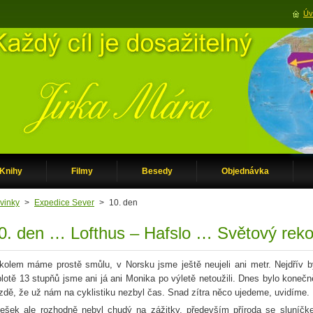
Úv
Knihy
Filmy
Besedy
Objednávka
vinky
>
Expedice Sever
>
10. den
0. den … Lofthus – Hafslo … Světový rek
kolem máme prostě smůlu, v Norsku jsme ještě neujeli ani metr. Nejdřív b
plotě 13 stupňů jsme ani já ani Monika po výletě netoužili. Dnes bylo konečně
zdě, že už nám na cyklistiku nezbyl čas. Snad zítra něco ujedeme, uvidíme.
ešek ale rozhodně nebyl chudý na zážitky, především příroda se sluníčkem 