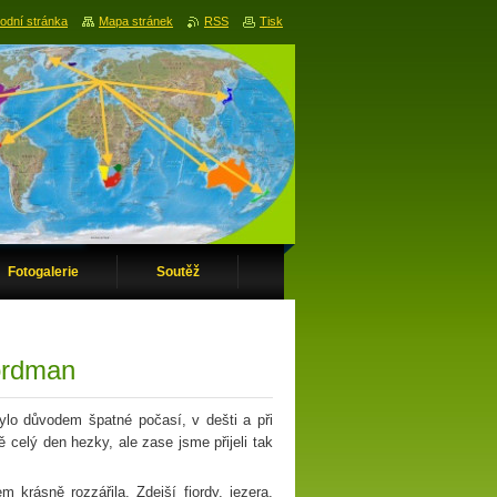
odní stránka
Mapa stránek
RSS
Tisk
Fotogalerie
Soutěž
ordman
ylo důvodem špatné počasí, v dešti a při
 celý den hezky, ale zase jsme přijeli tak
krásně rozzářila. Zdejší fjordy, jezera,