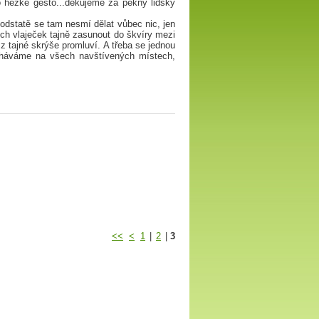
 hezké gesto...děkujeme za pěkný lidský
 podstatě se tam nesmí dělat vůbec nic, jen
ch vlaječek tajně zasunout do škvíry mezi
 tajné skrýše promluví. A třeba se jednou
ícháváme na všech navštívených místech,
<<
<
1
|
2
|
3