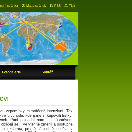
odní stránka
Mapa stránek
RSS
Tisk
Fotogalerie
Soutěž
ovi
jsou vzpomínky mimořádně intenzivní. Tak
ve u vchodu, kde jsme si kupovali lístky.
penek. Paní pokladní nám je s úsměvem
bličeji se jí ve vteřině změnil a postupně
 zcela zdarma, prostě nám chtěla udělat v