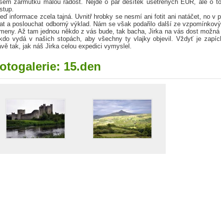
šem zármutku malou radost. Nejde o pár desítek ušetřených EUR, ale o to
ístup.
teď informace zcela tajná. Uvnitř hrobky se nesmí ani fotit ani natáčet, no v
rat a poslouchat odborný výklad. Nám se však podařilo další ze vzpomínkový
meny. Až tam jednou někdo z vás bude, tak bacha, Jirka na vás dost možná z
kdo vydá v našich stopách, aby všechny ty vlajky objevil. Vždyť je zap
ávě tak, jak náš Jirka celou expedici vymyslel.
otogalerie: 15.den