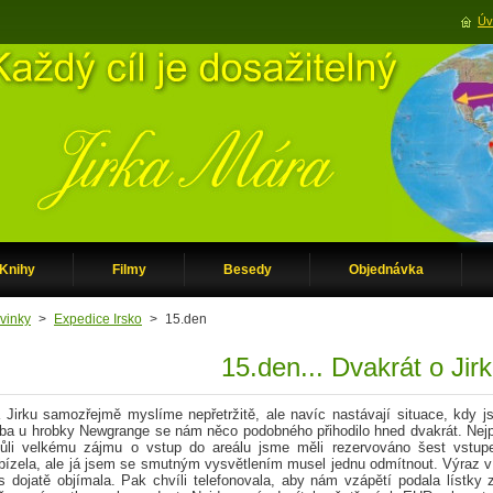
Úv
Knihy
Filmy
Besedy
Objednávka
vinky
>
Expedice Irsko
>
15.den
15.den... Dvakrát o Jirk
 Jirku samozřejmě myslíme nepřetržitě, ale navíc nastávají situace, kdy 
eba u hrobky Newgrange se nám něco podobného přihodilo hned dvakrát. Nejpr
ůli velkému zájmu o vstup do areálu jsme měli rezervováno šest vstu
bízela, ale já jsem se smutným vysvětlením musel jednu odmítnout. Výraz v o
s dojatě objímala. Pak chvíli telefonovala, aby nám vzápětí podala lístky