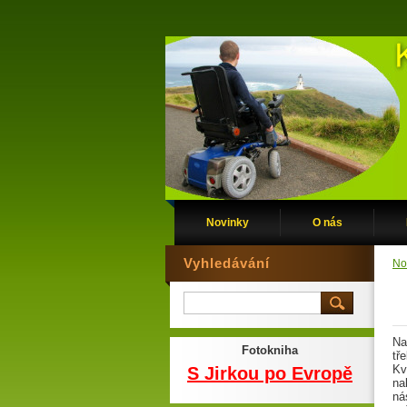
Novinky
O nás
Vyhledávání
No
Na
Fotokniha
tř
Kv
S Jirkou po Evropě
na
ná