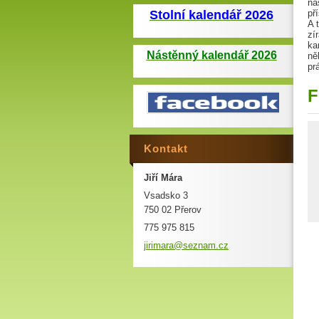
na
Stolní kalendář 2026
př
A 
zí
ka
Nástěnný kalendář 2026
ně
pr
F
Kontakt
Jiří Mára
Vsadsko 3
750 02 Přerov
775 975 815
jirimara
@seznam.
cz