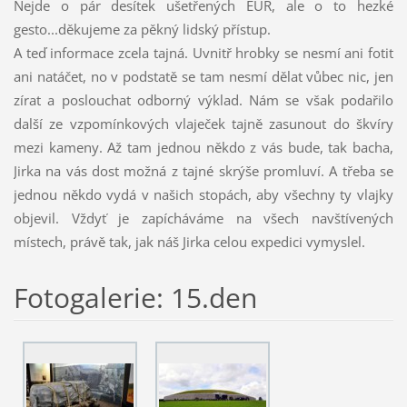
Nejde o pár desítek ušetřených EUR, ale o to hezké
gesto...děkujeme za pěkný lidský přístup.
A teď informace zcela tajná. Uvnitř hrobky se nesmí ani fotit
ani natáčet, no v podstatě se tam nesmí dělat vůbec nic, jen
zírat a poslouchat odborný výklad. Nám se však podařilo
další ze vzpomínkových vlaječek tajně zasunout do škvíry
mezi kameny. Až tam jednou někdo z vás bude, tak bacha,
Jirka na vás dost možná z tajné skrýše promluví. A třeba se
jednou někdo vydá v našich stopách, aby všechny ty vlajky
objevil. Vždyť je zapícháváme na všech navštívených
místech, právě tak, jak náš Jirka celou expedici vymyslel.
Fotogalerie: 15.den