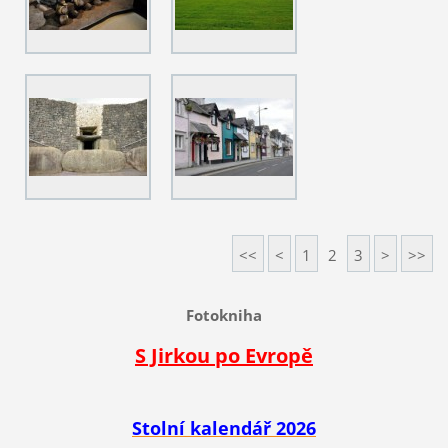
<<
<
1
2
3
>
>>
Fotokniha
S Jirkou po Evropě
Stolní kalendář 2026