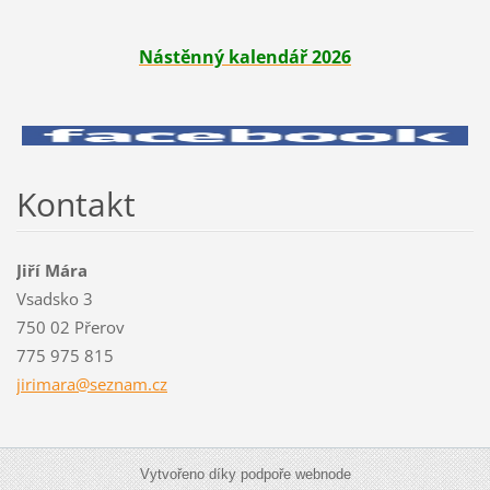
Nástěnný kalendář 2026
Kontakt
Jiří Mára
Vsadsko 3
750 02 Přerov
775 975 815
jirimara
@seznam.
cz
Vytvořeno díky podpoře webnode