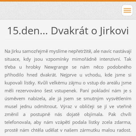
15.den... Dvakrát o Jirkovi
Na Jirku samozřejmě myslíme nepřetržitě, ale navíc nastávají
situace, kdy jsou vzpomínky mimořádně intenzivní. Tak
třeba u hrobky Newgrange se nám něco podobného
přihodilo hned dvakrát. Nejprve u vchodu, kde jsme si
kupovali lístky. Kvůli velkému zájmu o vstup do areálu jsme
měli rezervováno šest vstupenek. Paní pokladní nám je s
úsměvem nabízela, ale já jsem se smutným vysvětlením
musel jednu odmítnout. Výraz v obličeji se jí ve vteřině
změnil a postupně nás dojatě objímala. Pak chvíli
telefonovala, aby nám vzápětí podala lístky zcela zdarma,
prostě nám chtěla udělat v našem zármutku malou radost.