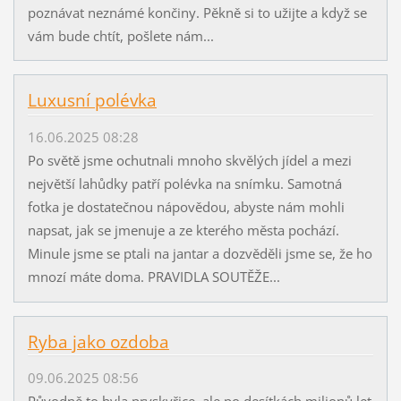
poznávat neznámé končiny. Pěkně si to užijte a když se
vám bude chtít, pošlete nám...
Luxusní polévka
16.06.2025 08:28
Po světě jsme ochutnali mnoho skvělých jídel a mezi
největší lahůdky patří polévka na snímku. Samotná
fotka je dostatečnou nápovědou, abyste nám mohli
napsat, jak se jmenuje a ze kterého města pochází.
Minule jsme se ptali na jantar a dozvěděli jsme se, že ho
mnozí máte doma. PRAVIDLA SOUTĚŽE...
Ryba jako ozdoba
09.06.2025 08:56
Původně to byla pryskyřice, ale po desítkách milionů let