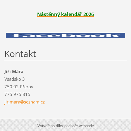
Nástěnný kalendář 2026
Kontakt
Jiří Mára
Vsadsko 3
750 02 Přerov
775 975 815
jirimara
@seznam.
cz
Vytvořeno díky podpoře webnode