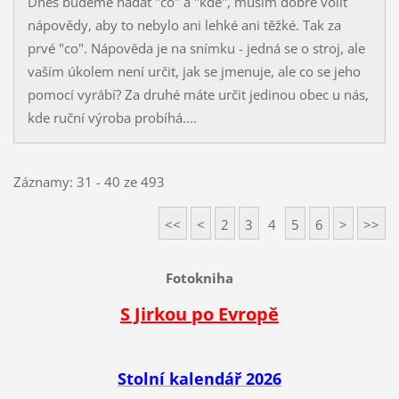
Dnes budeme hádat "co" a "kde", musím dobře volit
nápovědy, aby to nebylo ani lehké ani těžké. Tak za
prvé "co". Nápověda je na snímku - jedná se o stroj, ale
vaším úkolem není určit, jak se jmenuje, ale co se jeho
pomocí vyrábí? Za druhé máte určit jedinou obec u nás,
kde ruční výroba probíhá....
Záznamy: 31 - 40 ze 493
<<
<
2
3
4
5
6
>
>>
Fotokniha
S Jirkou po Evropě
Stolní kalendář 2026