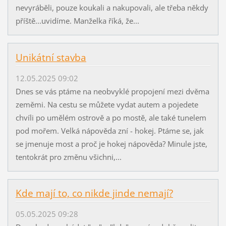
nevyráběli, pouze koukali a nakupovali, ale třeba někdy
příště...uvidíme. Manželka říká, že...
Unikátní stavba
12.05.2025 09:02
Dnes se vás ptáme na neobvyklé propojení mezi dvěma
zeměmi. Na cestu se můžete vydat autem a pojedete
chvíli po umělém ostrově a po mostě, ale také tunelem
pod mořem. Velká nápověda zní - hokej. Ptáme se, jak
se jmenuje most a proč je hokej nápověda? Minule jste,
tentokrát pro změnu všichni,...
Kde mají to, co nikde jinde nemají?
05.05.2025 09:28