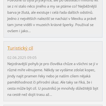
se z ní stalo něco jiného a my se ptáme co? Nejběžnější
barva je žlutá, ale existuje i celá řada dalších odstínů.
Jedno z největších nalezišť se nachází v Mexiku a právě
tam jsme viděli v muzeích krásné šperky. Používal se
ovšem i jako...
Turistický cíl
02.06.2025 09:05
Nejzdravější pohyb je pro člověka chůze a všichni se jí v
různé míře věnujeme. Někdy se vydáme zdolat kopec,
jindy najít pramen řeky nebo je naším cílem nějaká
pamětihodnost či přírodní úkaz. Ale taky se říká, že i
cesta může být cíl. U poutníků je mnohdy důležitější být
na cestě než dojít trasu až...