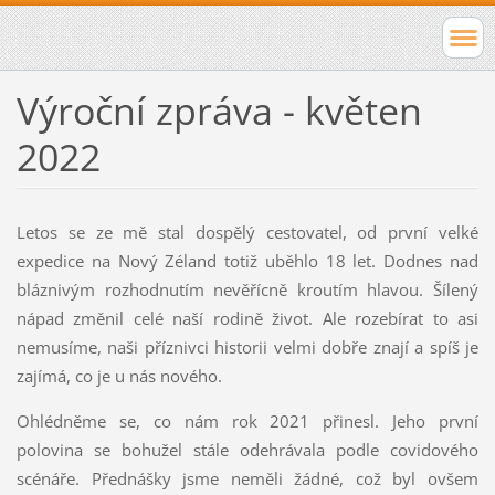
Výroční zpráva - květen
2022
Letos se ze mě stal dospělý cestovatel, od první velké
expedice na Nový Zéland totiž uběhlo 18 let. Dodnes nad
bláznivým rozhodnutím nevěřícně kroutím hlavou. Šílený
nápad změnil celé naší rodině život. Ale rozebírat to asi
nemusíme, naši příznivci historii velmi dobře znají a spíš je
zajímá, co je u nás nového.
Ohlédněme se, co nám rok 2021 přinesl. Jeho první
polovina se bohužel stále odehrávala podle covidového
scénáře. Přednášky jsme neměli žádné, což byl ovšem