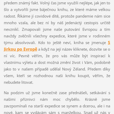
předem známý fakt. Volný čas jsme využili nejlépe, jak jen to
šlo a vytvořili jsme báječnou knihu, ze které máme velkou
radost. Říkáme jí covidové dítě, protože pandemie nám sice
mnoho vzala, ale bez ní by náš jedenáctý cestopis určitě
nevznikl. Zmapovali jsme naše putování Evropou a tím
navždy zvěčnili všechny expedice, které jsme v rodinném
S
týmu absolvovali. Kdo to ještě neví, kniha se jmenuje
Jirkou po Evropě
a když na její název kliknete, dozvíte se o
ní víc. Pevně věřím, že pro vás může být inspirací k
vlastnímu výletu a dost možná změní život i Vám, podobně
jako to v našem případě udělal Nový Zéland. Předem díky
všem, kteří se rozhodnou naši knihu koupit, věřím, že
nebudete litovat.
Na podzim už jsme konečně zase přednášeli, setkávání s
našimi příznivci nám moc chybělo. Krásně jsme
zavzpomínali na starší expedice se synem a dcerou, ale i na
nové, kam se vydávám sám s manželkou. Snad už nás v