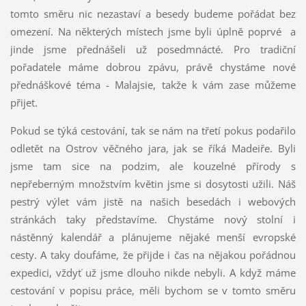
tomto směru nic nezastaví a besedy budeme pořádat bez
omezení. Na některých místech jsme byli úplně poprvé a
jinde jsme přednášeli už posedmnácté. Pro tradiční
pořadatele máme dobrou zpávu, právě chystáme nové
přednáškové téma - Malajsie, takže k vám zase můžeme
přijet.
Pokud se týká cestování, tak se nám na třetí pokus podařilo
odletět na Ostrov věčného jara, jak se říká Madeiře. Byli
jsme tam sice na podzim, ale kouzelné přírody s
nepřeberným množstvím květin jsme si dosytosti užili. Náš
pestrý výlet vám jistě na našich besedách i webových
stránkách taky představíme. Chystáme nový stolní i
nástěnný kalendář a plánujeme nějaké menší evropské
cesty. A taky doufáme, že přijde i čas na nějakou pořádnou
expedici, vždyť už jsme dlouho nikde nebyli. A když máme
cestování v popisu práce, měli bychom se v tomto směru