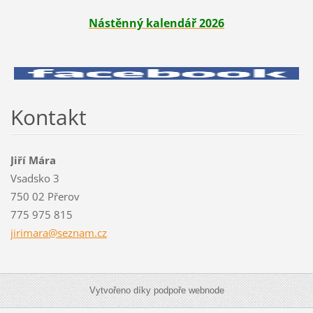
Nástěnný kalendář 2026
Kontakt
Jiří Mára
Vsadsko 3
750 02 Přerov
775 975 815
jirimara
@seznam.
cz
Vytvořeno díky podpoře webnode