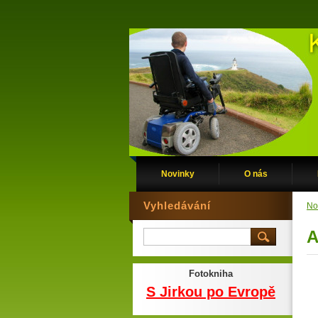
Novinky
O nás
Vyhledávání
No
A
Fotokniha
S Jirkou po Evropě