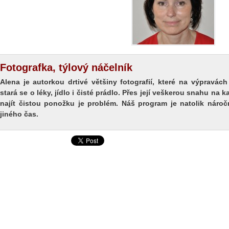
Fotografka, týlový náčelník
Alena je autorkou drtivé většiny fotografií, které na výpravác
stará se o léky, jídlo i čisté prádlo. Přes její veškerou snahu na
najít čistou ponožku je problém. Náš program je natolik nároč
jiného čas.