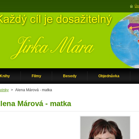
Úv
Knihy
Filmy
Besedy
Objednávka
vinky
>
Alena Márová - matka
lena Márová - matka