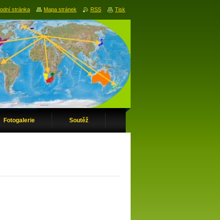
odní stránka
Mapa stránek
RSS
Tisk
Fotogalerie
Soutěž