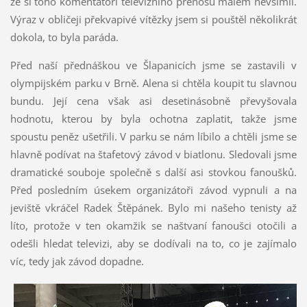
že si toho komentátoři televizního přenosu málem nevšimli.
Výraz v obličeji překvapivé vítězky jsem si pouštěl několikrát
dokola, to byla paráda.
Před naší přednáškou ve Šlapanicích jsme se zastavili v
olympijském parku v Brně. Alena si chtěla koupit tu slavnou
bundu. Její cena však asi desetinásobně převyšovala
hodnotu, kterou by byla ochotna zaplatit, takže jsme
spoustu peněz ušetřili. V parku se nám líbilo a chtěli jsme se
hlavně podívat na štafetový závod v biatlonu. Sledovali jsme
dramatické souboje společně s další asi stovkou fanoušků.
Před posledním úsekem organizátoři závod vypnuli a na
jeviště vkráčel Radek Štěpánek. Bylo mi našeho tenisty až
líto, protože v ten okamžik se naštvaní fanoušci otočili a
odešli hledat televizi, aby se dodívali na to, co je zajímalo
víc, tedy jak závod dopadne.