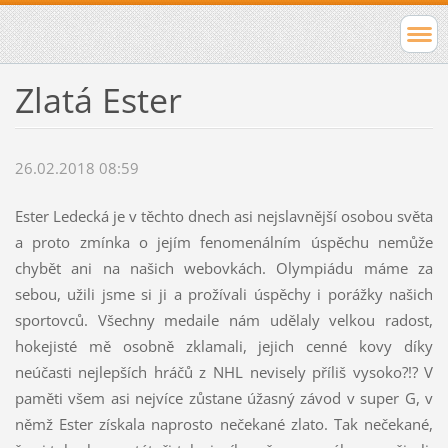
Zlatá Ester
26.02.2018 08:59
Ester Ledecká je v těchto dnech asi nejslavnější osobou světa
a proto zmínka o jejím fenomenálním úspěchu nemůže
chybět ani na našich webovkách. Olympiádu máme za
sebou, užili jsme si ji a prožívali úspěchy i porážky našich
sportovců. Všechny medaile nám udělaly velkou radost,
hokejisté mě osobně zklamali, jejich cenné kovy díky
neúčasti nejlepších hráčů z NHL nevisely příliš vysoko?!? V
paměti všem asi nejvíce zůstane úžasný závod v super G, v
němž Ester získala naprosto nečekané zlato. Tak nečekané,