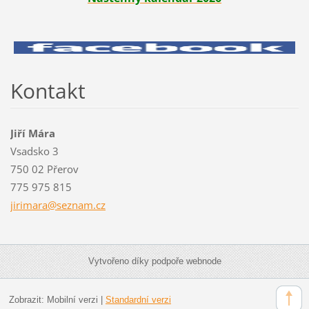
Kontakt
Jiří Mára
Vsadsko 3
750 02 Přerov
775 975 815
jirimara
@seznam.
cz
Vytvořeno díky podpoře webnode
Zobrazit:
Mobilní verzi
|
Standardní verzi