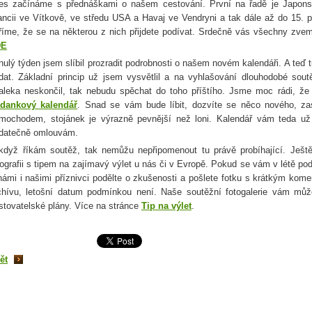
es začínáme s přednáškami o našem cestování. První na řadě je Japon
ancii ve Vítkově, ve středu USA a Havaj ve Vendryni a tak dále až do 15
říme, že se na některou z nich přijdete podívat. Srdečně vás všechny zve
DE
nulý týden jsem slíbil prozradit podrobnosti o našem novém kalendáři. A teď
dat. Základní princip už jsem vysvětlil a na vyhlašování dlouhodobé soutě
aleka neskončil, tak nebudu spěchat do toho příštího. Jsme moc rádi, že 
dankový kalendář
. Snad se vám bude líbit, dozvíte se něco nového, za
mochodem, stojánek je výrazně pevnější než loni. Kalendář vám teda už
datečně omlouvám.
když říkám soutěž, tak nemůžu nepřipomenout tu právě probíhající. Ješ
tografii s tipem na zajímavý výlet u nás či v Evropě. Pokud se vám v létě pod
námi i našimi příznivci podělte o zkušenosti a pošlete fotku s krátkým ko
chívu, letošní datum podmínkou není. Naše soutěžní fotogalerie vám může
stovatelské plány. Více na stránce
Tip na výlet
.
ět