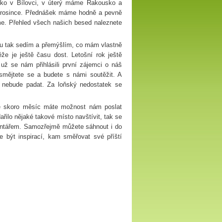
sko v Bílovci, v úterý máme Rakousko a
. prosince. Přednášek máme hodně a pevně
me. Přehled všech našich besed naleznete
 tu tak sedím a přemýšlím, co mám vlastně
že je ještě času dost. Letošní rok ještě
už se nám přihlásili první zájemci o náš
smějtete se a budete s námi soutěžit. A
 nebude padat. Za loňský nedostatek se
tě skoro měsíc máte možnost nám poslat
ařilo nějaké takové místo navštívit, tak se
mentářem. Samozřejmě můžete sáhnout i do
 být inspirací, kam směřovat své příští