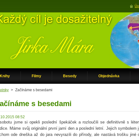
Úv
Knihy
Filmy
Besedy
Objednávka
vinky
>
Začínáme s besedami
ačínáme s besedami
.10.2015 08:52
sobotu jsme si opekli poslední špekáček a rozloučili se definitivně s lét
adice. Máme svůj originální první jarní den a poslední letní. Jejich symbolem
chom ode dneška až do jara nevyrazili do přírody, ale nastává trošku jiné o