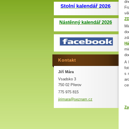
dn
Stolní kalendář 2026
Fr
vě
Z
Nástěnný kalendář 2026
Mi
do
zd
Há
mi
do
Kontakt
A 
fo
Jiří Mára
s 
Vsadsko 3
ar
750 02 Přerov
ce
775 975 815
jirimara
@seznam.
cz
Zp