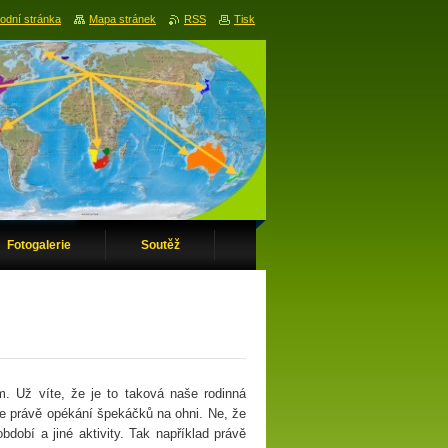
odní stránka
Mapa stránek
RSS
Tisk
Fotogalerie
Soutěž
em. Už víte, že je to taková naše rodinná
 je právě opékání špekáčků na ohni. Ne, že
bdobí a jiné aktivity. Tak například právě