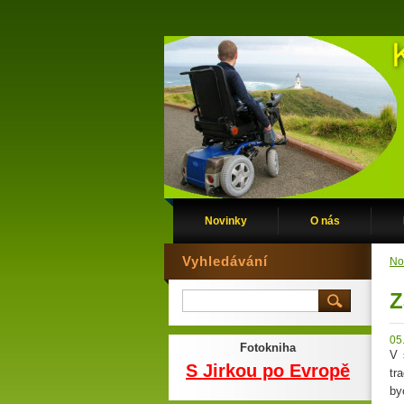
Novinky
O nás
Vyhledávání
No
Z
05
Fotokniha
V 
S Jirkou po Evropě
tr
by