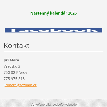
Nástěnný kalendář 2026
Kontakt
Jiří Mára
Vsadsko 3
750 02 Přerov
775 975 815
jirimara
@seznam.
cz
Vytvořeno díky podpoře webnode