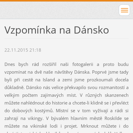
Vzpomínka na Dánsko
22.11.2015 21:18
Dnes bych rád rozšířil naši fotogalerii a proto budu
vzpomínat na dvě naše návštěvy Dánska. Poprvé jsme tady
byli při cestě na Island a zemi jsme prozkoumali docela
důkladně. Dánsko nás velice překvapilo svou rozmanitostí a
velkým počtem zajímavých míst. V různých skanzenech
můžete nahlédnout do historie a chcete-li klidně se i převléct
do dobových kostýmů. Místní se v tom vyžívají a rádi si
zahrají na vikingy. V bývalém hlavním městě Roskilde se
můžete na vikinské lodi i projet. Mrknout můžete i do