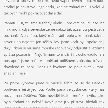
akvárií, tropických skleníků nebo vápencových dolů. Velkou
atrakcí je návštěva Legolandu, kde se zabaví malí i velcí. A
tak bych mohl pokračovat dál a dál.
Pamatuju si, že jsme si tehdy říkali: "Proč většina lidí jezdí na
jih k moři, když severské země nabízí tak úžasnou pestrost a
poznání." Ale chápu, když máte rádi teplo a koupání, tak na
severu ho najdete jen těžko. My jsme však byli spokojení,
díky Jirkovi si musíme mořské radovánky odpustit a jezdíme
spíš za poznáním. Nejdřív nám to možná i trochu vadilo, ale
postupně jsme našli v poněkud odlišném způsobu trávení
dovolené zalíbení. Dnes už bychom se povalovat k moři
snad ani nejeli.
Při první výpravě jsme si museli slíbit, že se do Dánska
podíváme ještě jednou. Podle pana velvyslance, který nás
pozval na návštěvu: "Kdo neviděl Malou mořskou vílu, jako
by v Kodani ani nebyl." Když jsme ji v přístavu hledali, tak