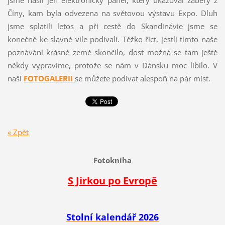
jsme našli jen elektronický panel, který ukazoval záběry z
Číny, kam byla odvezena na světovou výstavu Expo. Dluh
jsme splatili letos a při cestě do Skandinávie jsme se
konečně ke slavné víle podívali. Těžko říct, jestli tímto naše
poznávání krásné země skončilo, dost možná se tam ještě
někdy vypravíme, protože se nám v Dánsku moc líbilo. V
naší
FOTOGALERII
se můžete podívat alespoň na pár míst.
« Zpět
Fotokniha
S Jirkou po Evropě
Stolní kalendář 2026