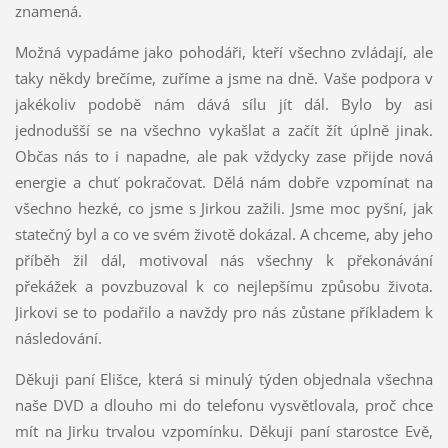
znamená.
Možná vypadáme jako pohodáři, kteří všechno zvládají, ale
taky někdy brečíme, zuříme a jsme na dně. Vaše podpora v
jakékoliv podobě nám dává sílu jít dál. Bylo by asi
jednodušší se na všechno vykašlat a začít žít úplně jinak.
Občas nás to i napadne, ale pak vždycky zase přijde nová
energie a chuť pokračovat. Dělá nám dobře vzpomínat na
všechno hezké, co jsme s Jirkou zažili. Jsme moc pyšní, jak
statečný byl a co ve svém životě dokázal. A chceme, aby jeho
příběh žil dál, motivoval nás všechny k překonávání
překážek a povzbuzoval k co nejlepšímu způsobu života.
Jirkovi se to podařilo a navždy pro nás zůstane příkladem k
následování.
Děkuji paní Elišce, která si minulý týden objednala všechna
naše DVD a dlouho mi do telefonu vysvětlovala, proč chce
mít na Jirku trvalou vzpomínku. Děkuji paní starostce Evě,