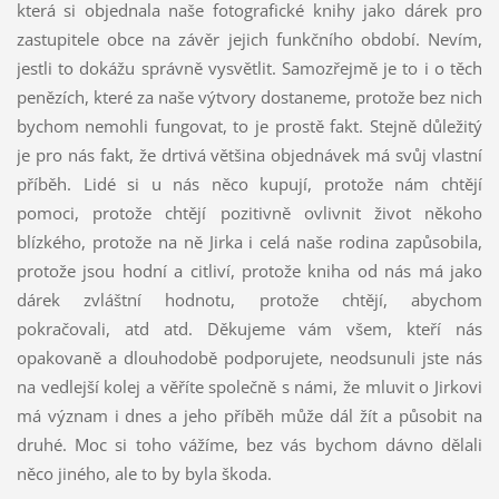
která si objednala naše fotografické knihy jako dárek pro
zastupitele obce na závěr jejich funkčního období. Nevím,
jestli to dokážu správně vysvětlit. Samozřejmě je to i o těch
penězích, které za naše výtvory dostaneme, protože bez nich
bychom nemohli fungovat, to je prostě fakt. Stejně důležitý
je pro nás fakt, že drtivá většina objednávek má svůj vlastní
příběh. Lidé si u nás něco kupují, protože nám chtějí
pomoci, protože chtějí pozitivně ovlivnit život někoho
blízkého, protože na ně Jirka i celá naše rodina zapůsobila,
protože jsou hodní a citliví, protože kniha od nás má jako
dárek zvláštní hodnotu, protože chtějí, abychom
pokračovali, atd atd. Děkujeme vám všem, kteří nás
opakovaně a dlouhodobě podporujete, neodsunuli jste nás
na vedlejší kolej a věříte společně s námi, že mluvit o Jirkovi
má význam i dnes a jeho příběh může dál žít a působit na
druhé. Moc si toho vážíme, bez vás bychom dávno dělali
něco jiného, ale to by byla škoda.