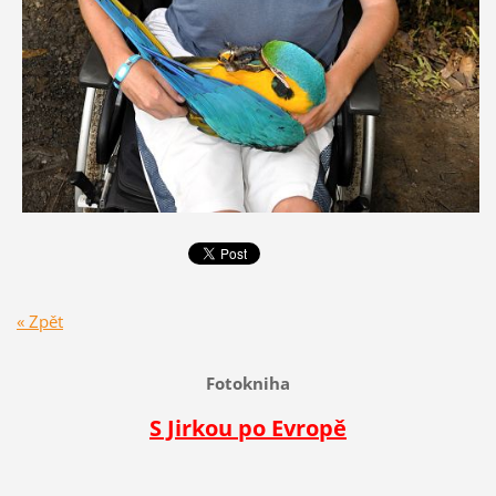
« Zpět
Fotokniha
S Jirkou po Evropě