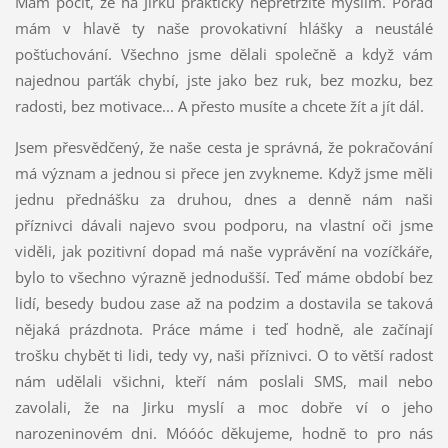
Mám pocit, že na Jirku prakticky nepřetržitě myslím. Pořád
mám v hlavě ty naše provokativní hlášky a neustálé
pošťuchování. Všechno jsme dělali společně a když vám
najednou parťák chybí, jste jako bez ruk, bez mozku, bez
radosti, bez motivace... A přesto musíte a chcete žít a jít dál.
Jsem přesvědčený, že naše cesta je správná, že pokračování
má význam a jednou si přece jen zvykneme. Když jsme měli
jednu přednášku za druhou, dnes a denně nám naši
příznivci dávali najevo svou podporu, na vlastní oči jsme
viděli, jak pozitivní dopad má naše vyprávění na vozíčkáře,
bylo to všechno výrazně jednodušší. Teď máme období bez
lidí, besedy budou zase až na podzim a dostavila se taková
nějaká prázdnota. Práce máme i teď hodně, ale začínají
trošku chybět ti lidi, tedy vy, naši příznivci. O to větší radost
nám udělali všichni, kteří nám poslali SMS, mail nebo
zavolali, že na Jirku myslí a moc dobře ví o jeho
narozeninovém dni. Móóóc děkujeme, hodně to pro nás