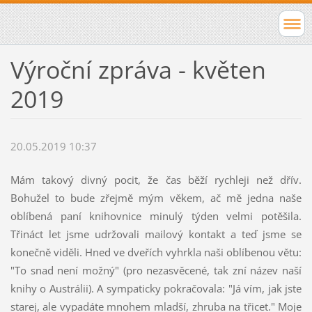
Výroční zpráva - květen
2019
20.05.2019 10:37
Mám takový divný pocit, že čas běží rychleji než dřív.
Bohužel to bude zřejmě mým věkem, ač mě jedna naše
oblíbená paní knihovnice minulý týden velmi potěšila.
Třináct let jsme udržovali mailový kontakt a teď jsme se
konečně viděli. Hned ve dveřích vyhrkla naši oblíbenou větu:
"To snad není možný" (pro nezasvěcené, tak zní název naší
knihy o Austrálii). A sympaticky pokračovala: "Já vím, jak jste
starej, ale vypadáte mnohem mladší, zhruba na třicet." Moje