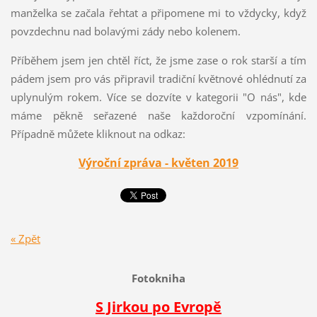
manželka se začala řehtat a připomene mi to vždycky, když
povzdechnu nad bolavými zády nebo kolenem.
Příběhem jsem jen chtěl říct, že jsme zase o rok starší a tím
pádem jsem pro vás připravil tradiční květnové ohlédnutí za
uplynulým rokem. Více se dozvíte v kategorii "O nás", kde
máme pěkně seřazené naše každoroční vzpomínání.
Případně můžete kliknout na odkaz:
Výroční zpráva - květen 2019
« Zpět
Fotokniha
S Jirkou po Evropě