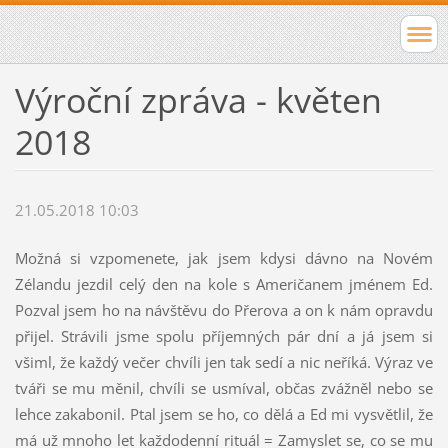
Výroční zpráva - květen
2018
21.05.2018 10:03
Možná si vzpomenete, jak jsem kdysi dávno na Novém
Zélandu jezdil celý den na kole s Američanem jménem Ed.
Pozval jsem ho na návštěvu do Přerova a on k nám opravdu
přijel. Strávili jsme spolu příjemných pár dní a já jsem si
všiml, že každý večer chvíli jen tak sedí a nic neříká. Výraz ve
tváři se mu měnil, chvíli se usmíval, občas zvážněl nebo se
lehce zakabonil. Ptal jsem se ho, co dělá a Ed mi vysvětlil, že
má už mnoho let každodenní rituál = Zamyslet se, co se mu