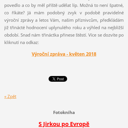
povedlo a co by měl příště udělat líp. Možná to není špatné,
co říkáte? Já mám podobný zvyk v podobě pravidelné
výroční zprávy a letos Vám, našim příznivcům, předkládám
již třinácté hodnocení uplynulého roku a výhled na nejbližší
období. Snad nám třináctka přinese štěstí. Více se dozvíte po
kliknutí na odkaz:
Výroční zpráva - květen 2018
« Zpět
Fotokniha
S Jirkou po Evropě