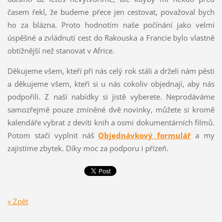
časem řekl, že budeme přece jen cestovat, považoval bych
ho za blázna. Proto hodnotím naše počínání jako velmi
úspěšné a zvládnutí cest do Rakouska a Francie bylo vlastně
obtížnější než stanovat v Africe.
Děkujeme všem, kteří při nás celý rok stáli a drželi nám pěsti
a děkujeme všem, kteří si u nás cokoliv objednají, aby nás
podpořili. Z naší nabídky si jistě vyberete. Neprodáváme
samozřejmě pouze zmíněné dvě novinky, můžete si kromě
kalendáře vybrat z devíti knih a osmi dokumentárních filmů.
Potom stačí vyplnit náš
Objednávkový formulář
a my
zajistíme zbytek. Díky moc za podporu i přízeň.
« Zpět