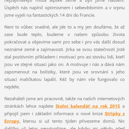
nejzajímavější místa alpské země a byli jsme nadšení.
Úspěch nás naplnil optimismem i sebevědomím a v srpnu
jsme vyjeli na fantastických 14 dní do Francie.
Není to vůbec snadné, ale jde to a my jen doufáme, že až
zase bude teplo, budeme v našem způsobu života
pokračovat a objevíme sami pro sebe i pro vás další dosud
neznámé země a zajímavosti. Jirka se svou statečností jistě
stal pozitivním příkladem i motivací pro asi stovku lidí, kteří
jsou ve stejné situaci jako on. A motivuje i nás a dává nám
zapomenout na bolístky, které jsou ve srovnání s jeho
situací maličkatou lapálií. Kéž by nám vše fungovalo co
nejdéle.
Nezaháleli jsme ani pracovně, takže na našich internetových
stránkách lehce najdete
Stolní kalendář na rok 2015
a
připojil jsem i základní informace o nové knize
Střípky z
Evropy
, kterou si už tento týden přivezeme domů. Nic
dalšího už letos nevytvoříme, ale kdyby mi někdo před