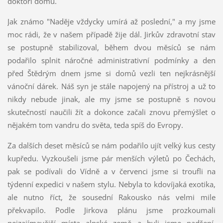
doktoři domů.
Jak známo "Naděje vždycky umírá až poslední," a my jsme
moc rádi, že v našem případě žije dál. Jirkův zdravotní stav
se postupně stabilizoval, během dvou měsíců se nám
podařilo splnit náročné administrativní podmínky a den
před Štědrým dnem jsme si domů vezli ten nejkrásnější
vánoční dárek. Náš syn je stále napojený na přístroj a už to
nikdy nebude jinak, ale my jsme se postupně s novou
skutečností naučili žít a dokonce začali znovu přemýšlet o
nějakém tom vandru do světa, teda spíš do Evropy.
Za dalších deset měsíců se nám podařilo ujít velký kus cesty
kupředu. Vyzkoušeli jsme pár menších výletů po Čechách,
pak se podívali do Vídně a v červenci jsme si troufli na
týdenní expedici v našem stylu. Nebyla to kdovíjaká exotika,
ale nutno říct, že sousední Rakousko nás velmi mile
překvapilo. Podle Jirkova plánu jsme prozkoumali