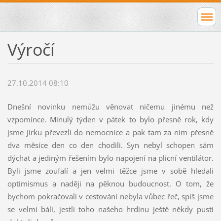
Výročí
27.10.2014 08:10
Dnešní novinku nemůžu věnovat ničemu jinému než
vzpomínce. Minulý týden v pátek to bylo přesně rok, kdy
jsme Jirku převezli do nemocnice a pak tam za ním přesně
dva měsíce den co den chodili. Syn nebyl schopen sám
dýchat a jediným řešením bylo napojení na plicní ventilátor.
Byli jsme zoufalí a jen velmi těžce jsme v sobě hledali
optimismus a naději na pěknou budoucnost. O tom, že
bychom pokračovali v cestování nebyla vůbec řeč, spíš jsme
se velmi báli, jestli toho našeho hrdinu ještě někdy pustí