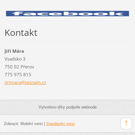
Kontakt
Jiří Mára
Vsadsko 3
750 02 Přerov
775 975 815
jirimara
@seznam.
cz
Vytvořeno díky podpoře webnode
Zobrazit:
Mobilní verzi
|
Standardní verzi