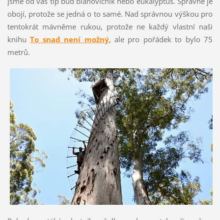
jsme od vás tip buď blahovičník nebo eukalyptus. Správně je
obojí, protože se jedná o to samé. Nad správnou výškou pro
tentokrát mávněme rukou, protože ne každý vlastní naši
knihu
To snad není možný
, ale pro pořádek to bylo 75
metrů.