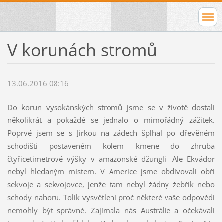
V korunách stromů
13.06.2016 08:16
Do korun vysokánských stromů jsme se v životě dostali
několikrát a pokaždé se jednalo o mimořádný zážitek.
Poprvé jsem se s Jirkou na zádech šplhal po dřevěném
schodišti postaveném kolem kmene do zhruba
čtyřicetimetrové výšky v amazonské džungli. Ale Ekvádor
nebyl hledaným místem. V Americe jsme obdivovali obří
sekvoje a sekvojovce, jenže tam nebyl žádný žebřík nebo
schody nahoru. Tolik vysvětlení proč některé vaše odpovědi
nemohly být správné. Zajímala nás Austrálie a očekávali