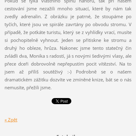
Pokud se týká vlastního šplhu nahoru, tak při našem
cestování jsme nezažili mnoho situací, které by nám tak
zvedly adrenalin. Z obrázku je patrné, že stoupáme po
tyčích, které jsou ve spirále zavrtány po obvodu stromu. V
případě, že potkáte turistu, který se z vyhlídky vrací, musíte
si pochopitelně vyhnout. Jeden se přitiskne ke stromu a
druhý ho obleze, hrůza. Nakonec jsme tento statečný čin
zvládli dva, Monika s radostí, já s novými šedivými vlasy, ale
přece dceři dobrovolně nepřepustím pocit vítězství. Na to
jsem až příliš soutěživý :-) Podrobně se o našem
dramatickém zážitku dozvíte ve zmíněné knize, bát se o nás
nemusíte, přežili jsme.
« Zpět