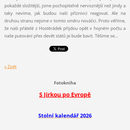
pokaždé složitější, jsme pochopitelně nervoznější než jindy a
taky nevíme, jak budou naši příznivci reagovat. Ale na
druhou stranu nejsme v tomto směru nováčci. Proto věříme,
že naši přátelé z Hostěrádek přijdou opět v hojném počtu a
naše putování přes devět států je bude bavit. Těšíme se...
« Zpět
Fotokniha
S Jirkou po Evropě
Stolní kalendář 2026