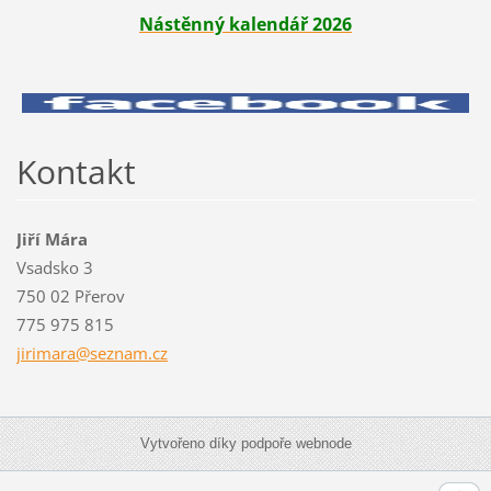
Nástěnný kalendář 2026
Kontakt
Jiří Mára
Vsadsko 3
750 02 Přerov
775 975 815
jirimara
@seznam.
cz
Vytvořeno díky podpoře webnode