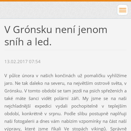
V Grónsku není jenom
sníh a led.
13.02.2017 07:54
V půlce února v našich končinách už pomaličku vyhlížíme
jaro. Ne tak daleko na severu, na největším ostrově světa, v
Grónsku. V tomto období se tam jezdí na psích spřeženích a
také máte šanci vidět polární záři. My jsme se na naši
nejchladnější expedici vydali pochopitelně v teplejším
období, konkrétně v srpnu. Podle slibu postupně naplňuji
naši fotogalerii a dnes vám nabízím vzpomínky na část naší
výpravy, které jsme říkali Ve stopách vikingů. Správně