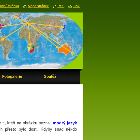
odní stránka
Mapa stránek
RSS
Tisk
Fotogalerie
Soutěž
 ti, kteří na obrázku poznali
modrý jazyk
ích přesto bylo dost. Kdyby snad někdo