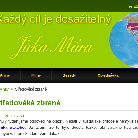
Úv
Knihy
Filmy
Besedy
Objednávka
vinky
>
Středověké zbraně
tředověké zbraně
.11.2019 07:59
nulý týden jsme odpověď na otázku hledali v australské přírodě a nemýlili se
inka uťatého
. Uznávám, že to bylo docela těžké, ale správně tipujíc
chyboval, předkládám vám důkaz.