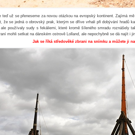
e teď už se přeneseme za novou otázkou na evropský kontinent. Zajímá mě
ct, že se jedná o obrovský prak, kterým se dříve vrhali při dobývání hradů
 ale používaly sudy s fekáliemi, které kromě šíleného smradu roznášely t
raní mohli setkat na dánském ostrově Lolland, ale nepochybně se dá najít i ji
Jak se říká středověké zbrani na snímku a můžete ji na