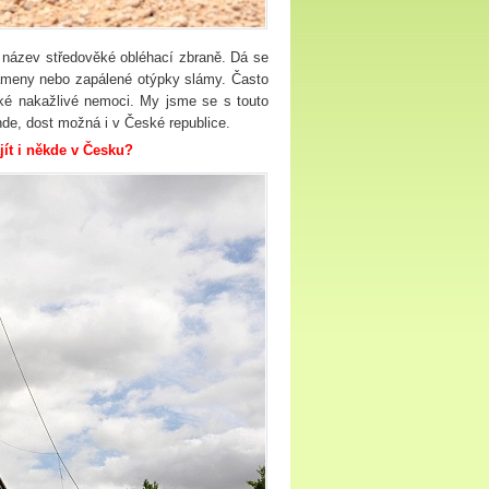
 název středověké obléhací zbraně. Dá se
 kameny nebo zapálené otýpky slámy. Často
aké nakažlivé nemoci. My jsme se s touto
nde, dost možná i v České republice.
jít i někde v Česku?