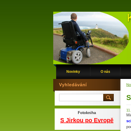
Novinky
O nás
Vyhledávání
No
S
11
Fotokniha
Mi
S Jirkou po Evropě
sc
po