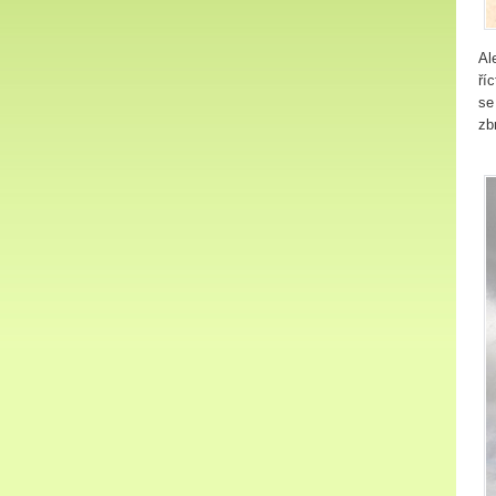
Al
ří
se
zb