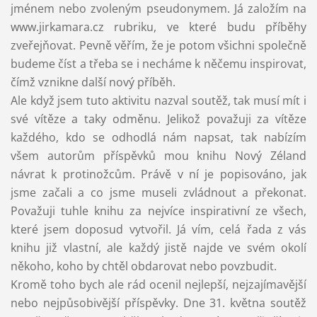
jménem nebo zvoleným pseudonymem. Já založím na
www.jirkamara.cz rubriku, ve které budu příběhy
zveřejňovat. Pevně věřím, že je potom všichni společně
budeme číst a třeba se i necháme k něčemu inspirovat,
čímž vznikne další nový příběh.
Ale když jsem tuto aktivitu nazval soutěž, tak musí mít i
své vítěze a taky odměnu. Jelikož považuji za vítěze
každého, kdo se odhodlá nám napsat, tak nabízím
všem autorům příspěvků mou knihu Nový Zéland
návrat k protinožcům. Právě v ní je popisováno, jak
jsme začali a co jsme museli zvládnout a překonat.
Považuji tuhle knihu za nejvíce inspirativní ze všech,
které jsem doposud vytvořil. Já vím, celá řada z vás
knihu již vlastní, ale každý jistě najde ve svém okolí
někoho, koho by chtěl obdarovat nebo povzbudit.
Kromě toho bych ale rád ocenil nejlepší, nejzajímavější
nebo nejpůsobivější příspěvky. Dne 31. května soutěž