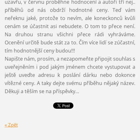
uzavřu, v červnu proběhne hodnocení a autoři tří nej..
příběhů od nás obdrží hodnotné ceny. Teď vám
neřeknu jaké, protože to nevím, ale koneckonců kvůli
cenám se účastnit asi nebudete. O tom to přece není.
Na druhou stranu všichni přece rádi vyhráváme.
Ocenění určitě bude stát za to. Čím více lidí se zúčastní,
tím hodnotnější ceny budou!!!
Napište nám, prosím, a nezapomeňte připojit souhlas s
uveřejněním i pod jakým jménem chcete vystupovat a
ještě uveďte adresu k poslání dárku nebo dokonce
vítězné ceny. A taky dejte svému příběhu nějaký název.
Děkuji a těším se na příspěvky...
« Zpět