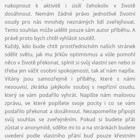
nakopnout k aktivitě i úsilí čehokoliv v životě
dosáhnout. Nemám žádné právo jednotlivé životní
osudy pro nás mnohdy neznámých lidí zveřejňovat.
Tento souhlas může udělit pouze sám autor příběhu. A
právě proto bych chtěl vyhlásit soutěž.
Každý, kdo bude chtít prostřednictvím našich stránek
sdělit světu, jak mu Jirkův optimismus a vůle pomohl
něco v životě překonat, splnit si svůj vlastní sen nebo si
třeba jen vážit osobní spokojenosti, tak ať nám napíše.
Vítány jsou samozřejmě i příběhy, které s námi
nesouvisí, zkrátka jakýkoliv souboj s nepřízní osudu,
který se vám podařilo vyhrát. Napište nám mailovou
zprávu, ve které popíšete svoje pocity i co se vám
podařilo překonat a dosáhnout. Nezapomeňte připojit
svůj souhlas se zveřejněním. Pokud si budete přát
zůstat v anonymitě, sdělte mi to a na stránkách budete
uvedení podle vlastního přání buď pouze křestním