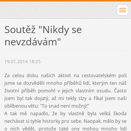
Soutěž "Nikdy se
nevzdávám"
19.01.2014 18:25
Za celou dobu našich aktivit na cestovatelském poli
jsme se dozvěděli mnoho příběhů lidí, kterým ten náš
životní příběh pomohl v jejich vlastním osudu. Často
jsem byl tak dojatý, až mi tekly slzy a říkal jsem naši
oblíbenou větu: "To snad není možný!"
A tak mě napadlo, že by vlastně byla velká škoda
nechávat si tyhle historky pro sebe. Naopak, mělo by se
o nich vědět, protože také ony mohou mnoho lidí