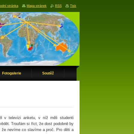
odní stránka
Mapa stránek
RSS
Tisk
Fotogalerie
Soutěž
 v televizi anketu, v níž měli studenti
ědět. Troufám si říct, že dost podobně by
, že nevíme co slavíme a proč. Pro děti a