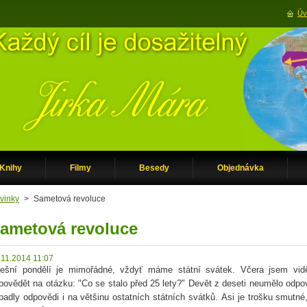
Úv
Knihy
Filmy
Besedy
Objednávka
vinky
>
Sametová revoluce
ametová revoluce
.11.2014 11:07
ešní pondělí je mimořádné, vždyť máme státní svátek. Včera jsem viděl
povědět na otázku: "Co se stalo před 25 lety?" Devět z deseti neumělo odpov
padly odpovědi i na většinu ostatních státních svátků. Asi je trošku smutné