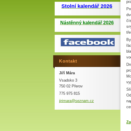
pr
Stolní kalendář 2026
Pr
dv
čí
Nástěnný kalendář 2026
sn
tř
By
řá
bl
vo
Kontakt
Dn
pr
Jiří Mára
Mo
Vsadsko 3
vy
750 02 Přerov
Sl
775 975 815
Od
jirimara
@seznam.
cz
na
ce
Zp