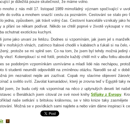
acující je důležitá pouze skutečnost, že máme volno.
o mnoho z nás měl 17. listopad 1989 mimořádný význam spočívající v uvol
eře do světa a mnohem snazší cestu za poznáním. Cestování se stalo pro
slo jedna, způsobem, jak trávit volný čas. Cestovní kanceláře vznikaly jako h
y a přání se někam podívat. Někdo se chtěl poprvé v životě vykoupat v moř
eba ochutnat exotickou kuchyni.
li jsme jako urvaní ze řetězu. Dodnes si vzpomínám, jak jsem jel s manžel
dil v mořských vlnách, zatímco Italové chodili v kabátech a ťukali si na čelo
ažený, protože se mi splnil sen. Co na tom, že jsem byl tehdy možná jedin
dy vlezl. Kolemjdoucí si mě fotili, protože každý chtěl mít v albu fotku absol
es se podobným vzpomínkám usmíváme a mladí lidé nás nechápou, protože
oto ti studenti neuměli odpovědět na zmíněnou otázku. Narodili se až v době
žná jim neznalost nejde ani zazlívat. Copak my slavíme objevení žárov
pínač a světlo svítí. Zavolat kamarádovi, který je zrovna teď v Egyptě taky n
íbil jsem, že budu celý rok vzpomínat na něco z uplynulých deseti let našeh
stavec o Benátkách jsem citoval ze své nové knihy
Střípky z Evropy
. Kr
příklad naše setkání s britskou královnou, se v této knize taky zasmějet
stování. Možná se v povídkách sami najdete a nebo vám dáme inspiraci k ce
ět