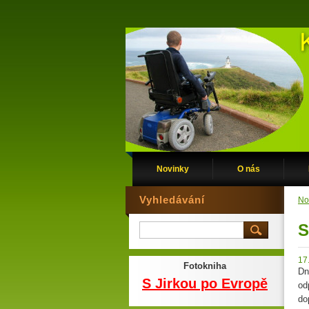
Novinky
O nás
Vyhledávání
No
S
17
Fotokniha
Dn
S Jirkou po Evropě
od
do