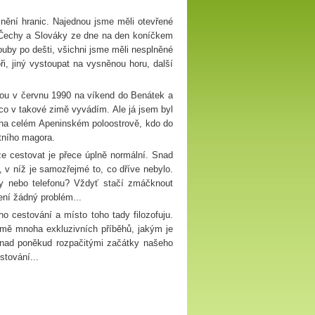
nění hranic. Najednou jsme měli otevřené
 Čechy a Slováky ze dne na den koníčkem
ouby po dešti, všichni jsme měli nesplněné
i, jiný vystoupat na vysněnou horu, další
kou v červnu 1990 na víkend do Benátek a
, co v takové zimě vyvádím. Ale já jsem byl
ý na celém Apeninském poloostrově, kdo do
utního magora.
 cestovat je přece úplně normální. Snad
, v níž je samozřejmé to, co dříve nebylo.
ky nebo telefonu? Vždyť stačí zmáčknout
ení žádný problém...
o cestování a místo toho tady filozofuju.
omě mnoha exkluzivních příběhů, jakým je
e nad poněkud rozpačitými začátky našeho
stování...