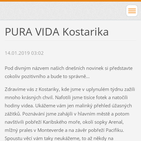
PURA VIDA Kostarika
14.01.2019 03:02
Pod divným názvem našich dnešních novinek si představte
cokoliv pozitivního a bude to správně...
Zdravíme vás z Kostariky, kde jsme v uplynulém týdnu zažili
mnoho krásných chvil. Nafotili jsme tisíce fotek a natočili
hodiny videa. Ukážeme vám jen malinký přehled úžasných
zážitků. Poznávání jsme zahájili v hlavním městě a potom
navštívili pobřeží Karibského moře, okolí sopky Arenal,
mlžný prales v Monteverde a na závěr pobřeží Pacifiku.
Spoustu věcí vám taky neukážeme, to až někdy na