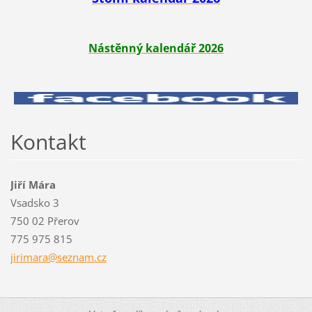
Nástěnný kalendář 2026
Kontakt
Jiří Mára
Vsadsko 3
750 02 Přerov
775 975 815
jirimara
@seznam.
cz