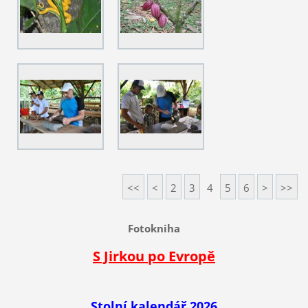
<<
<
2
3
4
5
6
>
>>
Fotokniha
S Jirkou po Evropě
Stolní kalendář 2026