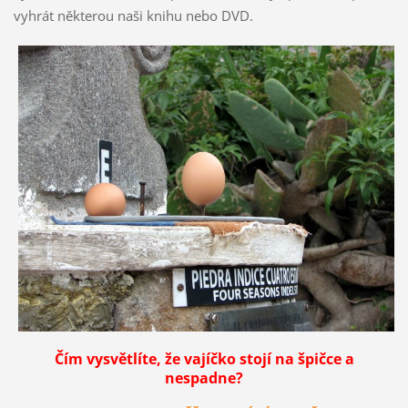
vyhrát některou naši knihu nebo DVD.
Čím vysvětlíte, že vajíčko stojí na špičce a
nespadne?