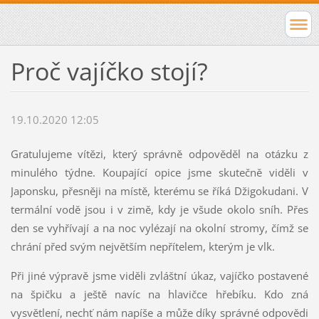
Proč vajíčko stojí?
19.10.2020 12:05
Gratulujeme vítězi, který správně odpověděl na otázku z
minulého týdne. Koupající opice jsme skutečně viděli v
Japonsku, přesněji na místě, kterému se říká Džigokudani. V
termální vodě jsou i v zimě, kdy je všude okolo sníh. Přes
den se vyhřívají a na noc vylézají na okolní stromy, čímž se
chrání před svým největším nepřítelem, kterým je vlk.
Při jiné výpravě jsme viděli zvláštní úkaz, vajíčko postavené
na špičku a ještě navíc na hlavičce hřebíku. Kdo zná
vysvětlení, nechť nám napíše a může díky správné odpovědi