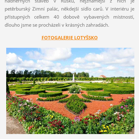
nádherných staveb v Rusku, nejznámější z nich je
petěrburský Zimní palác, někdejší sídlo carů. V interiéru je
přístupných celkem 40 dobově vybavených místností,
dlouho jsme se procházeli v krásných zahradách.
FOTOGALERIE LOTYŠSKO