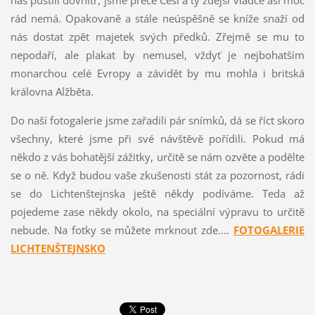
nás pustili dovnitř, jsme přece Češi a ty zdejší vládce asi moc
rád nemá. Opakovaně a stále neúspěšně se kníže snaží od
nás dostat zpět majetek svých předků. Zřejmě se mu to
nepodaří, ale plakat by nemusel, vždyť je nejbohatším
monarchou celé Evropy a závidět by mu mohla i britská
královna Alžběta.
Do naší fotogalerie jsme zařadili pár snímků, dá se říct skoro
všechny, které jsme při své návštěvě pořídili. Pokud má
někdo z vás bohatější zážitky, určitě se nám ozvěte a podělte
se o ně. Když budou vaše zkušenosti stát za pozornost, rádi
se do Lichtenštejnska ještě někdy podíváme. Teda až
pojedeme zase někdy okolo, na speciální výpravu to určitě
nebude. Na fotky se můžete mrknout zde....
FOTOGALERIE
LICHTENŠTEJNSKO