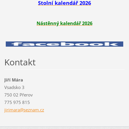
Stolní kalendář 2026
Nástěnný kalendář 2026
Kontakt
Jiří Mára
Vsadsko 3
750 02 Přerov
775 975 815
jirimara
@seznam.
cz