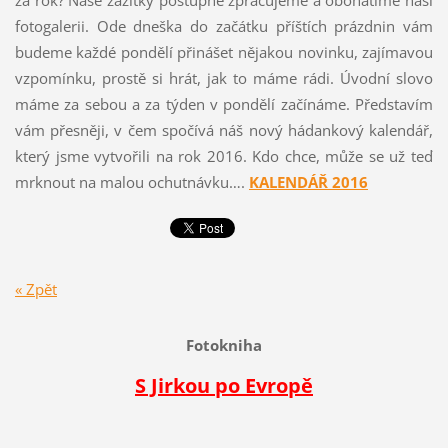
za rok? Naše zážitky postupně zpracujeme a obohatíme naši
fotogalerii. Ode dneška do začátku příštích prázdnin vám
budeme každé pondělí přinášet nějakou novinku, zajímavou
vzpomínku, prostě si hrát, jak to máme rádi. Úvodní slovo
máme za sebou a za týden v pondělí začínáme. Představím
vám přesněji, v čem spočívá náš nový hádankový kalendář,
který jsme vytvořili na rok 2016. Kdo chce, může se už teď
mrknout na malou ochutnávku….
KALENDÁŘ 2016
« Zpět
Fotokniha
S Jirkou po Evropě