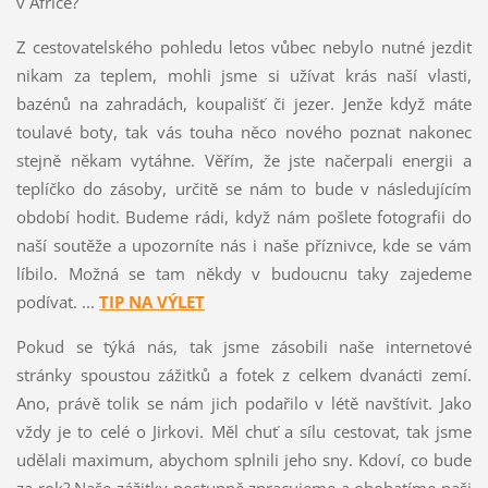
v Africe?
Z cestovatelského pohledu letos vůbec nebylo nutné jezdit
nikam za teplem, mohli jsme si užívat krás naší vlasti,
bazénů na zahradách, koupališť či jezer. Jenže když máte
toulavé boty, tak vás touha něco nového poznat nakonec
stejně někam vytáhne. Věřím, že jste načerpali energii a
teplíčko do zásoby, určitě se nám to bude v následujícím
období hodit. Budeme rádi, když nám pošlete fotografii do
naší soutěže a upozorníte nás i naše příznivce, kde se vám
líbilo. Možná se tam někdy v budoucnu taky zajedeme
podívat. ...
TIP NA VÝLET
Pokud se týká nás, tak jsme zásobili naše internetové
stránky spoustou zážitků a fotek z celkem dvanácti zemí.
Ano, právě tolik se nám jich podařilo v létě navštívit. Jako
vždy je to celé o Jirkovi. Měl chuť a sílu cestovat, tak jsme
udělali maximum, abychom splnili jeho sny. Kdoví, co bude